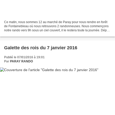
Ce matin, nous sommes 12 au marché de Paray pour nous rendre en forêt
de Fontainebleau où nous retrouvons 2 randonneuses. Nous commençons
notre rando vers 9h sous un ciel couvert, il le restera toute la journée. Départ
vers le Nord-est nous suivons le...
Galette des rois du 7 janvier 2016
Publié le 07/01/2016 à 19:01
Par
PARAY RANDO