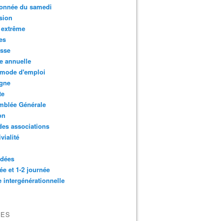
onnée du samedi
sion
 extrême
es
esse
e annuelle
 mode d'emploi
agne
te
mblée Générale
on
des associations
vialité
idées
ée et 1-2 journée
e intergénérationnelle
VES