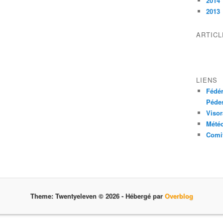
2014
2013
ARTIC
LIENS
Fédér
Pédes
Visor
Mété
Comit
Theme: Twentyeleven © 2026 -
Hébergé par
Overblog