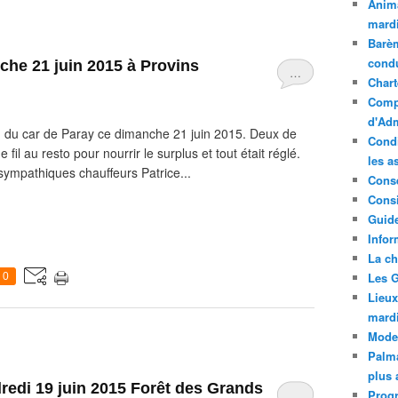
Anima
mardi
Barèm
cond
che 21 juin 2015 à Provins
…
Chart
Compt
d'Adm
 du car de Paray ce dimanche 21 juin 2015. Deux de
Condi
fil au resto pour nourrir le surplus et tout était réglé.
les a
ympathiques chauffeurs Patrice...
Conse
Consi
Guide
Infor
La ch
Les G
0
Lieux
mard
Mode
Palma
plus 
di 19 juin 2015 ​​​​​​​Forêt des Grands
…
Prog