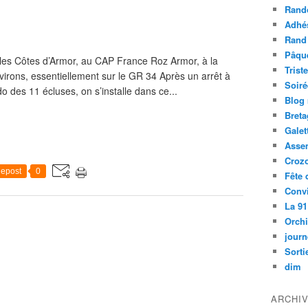
Rand
Adhé
Rand
Pâqu
es Côtes d’Armor, au CAP France Roz Armor, à la
Trist
virons, essentiellement sur le GR 34 Après un arrêt à
Soiré
 des 11 écluses, on s’installe dans ce...
Blog
Bret
Galet
Asse
Croz
epost
0
Fête 
Convi
La 91
Orch
journ
Sorti
dim
ARCHI