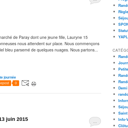
Rand
Règle
Séjou
SPOND
Statu
YAPLA
arché de Paray dont une jeune fille, Lauryne 15
donneuses nous attendent sur place. Nous commençons
iel bleu parsemé de quelques nuages. Nous partons...
CATÉG
Rand
Jour
Petit
Rand
te journée
Rand
epost
0
Demi
rand
Infor
Séjo
Saint
13 juin 2015
Info-
…
Clôtu