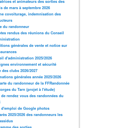
trices et animateurs des sorties des
s de mars à septembre 2026
e covoiturage, indemnisation des
ucteurs
e du randonneur
es rendus des réunions du Conseil
inistration
tions générales de vente et notice sur
ssurances
il d'administration 2025/2026
gnes environnement et sécurité
 des clubs 2026/2027
mations générales année 2025/2026
arte du randonneur de la FFRandonnée
orges du Tarn (projet à l'étude)
 de rendez vous des randonnées du
i
 d'emploi de Google photos
rès 2025/2026 des randonneurs les
assidus
ramme des sorties