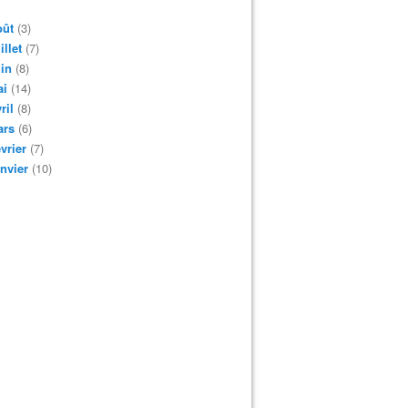
oût
(3)
illet
(7)
in
(8)
ai
(14)
ril
(8)
ars
(6)
vrier
(7)
nvier
(10)