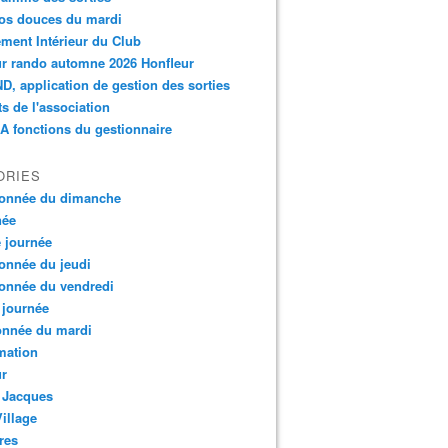
os douces du mardi
ment Intérieur du Club
r rando automne 2026 Honfleur
, application de gestion des sorties
ts de l'association
 fonctions du gestionnaire
ORIES
onnée du dimanche
née
e journée
onnée du jeudi
onnée du vendredi
 journée
onnée du mardi
mation
ur
 Jacques
Village
res