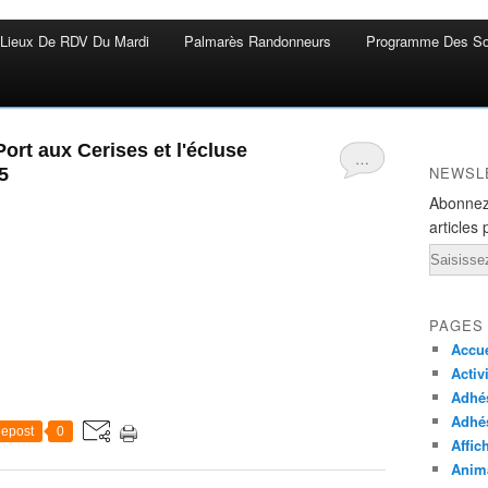
Lieux De RDV Du Mardi
Palmarès Randonneurs
Programme Des So
ort aux Cerises et l'écluse
…
NEWSL
5
Abonnez
articles 
Email
PAGES
Accue
Activ
Adhés
Adhé
epost
0
Affic
Anima