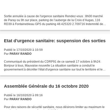
Sortie annulée à cause de l'urgence sanitaire Rendez-vous : 8h00 marché
de Paray ou 9h sur place, parking de l’auberge de la Croix d’Augas, 116
RD39 à Fontainebleau GPS du parking 48.425320 2.709716 Indemnité de
covoiturage 6€ (un peu moins de 100 km...
Etat d'urgence sanitaire: suspension des sorties
Publié le 17/10/2020 à 10:59
Par
PARAY RANDO
Communiqué du président du CDRP91 de ce samedi 17 octobre à 9h24:
Bonjour à tous, Mauvaise nouvelle La situation sanitaire a conduit le
gouvernement à décréter l'état d'urgence sanitaire sur tout le territoire et le
couvre feu dans huit métropoles. https://www.service-
public.fr/particuliers/actualites/A14375...
Assemblée Générale du 16 octobre 2020
Publié le 16/10/2020 à 09:16
Par
PARAY RANDO
Pour des raisons de sécurité sanitaire, nous désirons limiter au maximum le