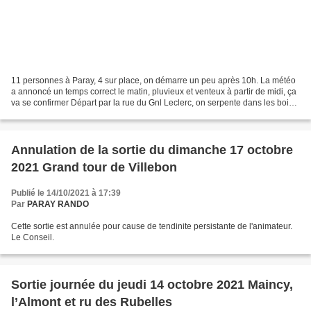
11 personnes à Paray, 4 sur place, on démarre un peu après 10h. La météo
a annoncé un temps correct le matin, pluvieux et venteux à partir de midi, ça
va se confirmer Départ par la rue du Gnl Leclerc, on serpente dans les bois
pour rejoindre le plateau...
Annulation de la sortie du dimanche 17 octobre
2021 Grand tour de Villebon
Publié le 14/10/2021 à 17:39
Par
PARAY RANDO
Cette sortie est annulée pour cause de tendinite persistante de l'animateur.
Le Conseil.
Sortie journée du jeudi 14 octobre 2021 Maincy,
l’Almont et ru des Rubelles