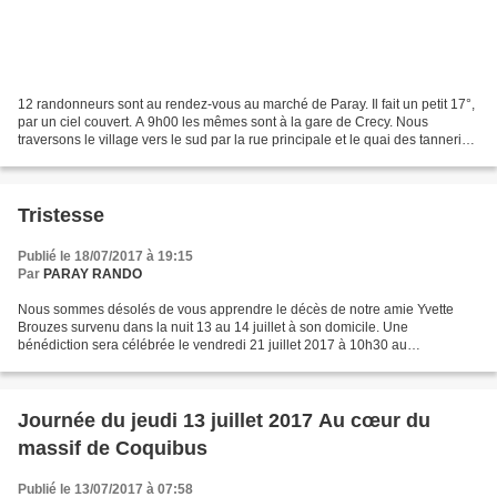
12 randonneurs sont au rendez-vous au marché de Paray. Il fait un petit 17°,
par un ciel couvert. A 9h00 les mêmes sont à la gare de Crecy. Nous
traversons le village vers le sud par la rue principale et le quai des tanneries
escorté par un cygne. Une...
Tristesse
Publié le 18/07/2017 à 19:15
Par
PARAY RANDO
Nous sommes désolés de vous apprendre le décès de notre amie Yvette
Brouzes survenu dans la nuit 13 au 14 juillet à son domicile. Une
bénédiction sera célébrée le vendredi 21 juillet 2017 à 10h30 au
crématorum sud-francilien rue Louis Bourdet à Courcouronnes....
Journée du jeudi 13 juillet 2017 Au cœur du
massif de Coquibus
Publié le 13/07/2017 à 07:58