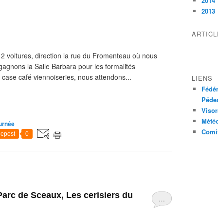
2014
2013
ARTIC
 voitures, direction la rue du Fromenteau où nous
gagnons la Salle Barbara pour les formalités
a case café viennoiseries, nous attendons...
LIENS
Fédér
Pédes
Visor
Mété
urnée
Comit
epost
0
 Parc de Sceaux, Les cerisiers du
…