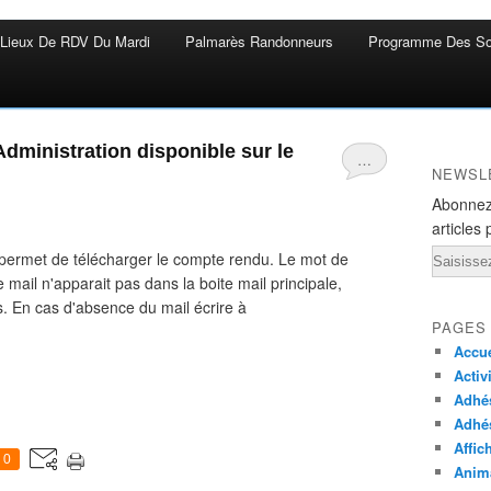
Lieux De RDV Du Mardi
Palmarès Randonneurs
Programme Des So
dministration disponible sur le
…
NEWSL
Abonnez
articles 
Email
permet de télécharger le compte rendu. Le mot de
mail n'apparait pas dans la boite mail principale,
. En cas d'absence du mail écrire à
PAGES
Accue
Activ
Adhés
Adhé
Affic
0
Anima