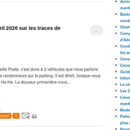
Anima
mardi
Barèm
cond
Chart
ril 2026 sur les traces de
…
Compt
d'Adm
Condi
les a
Conse
Consi
lle Poste, c’est donc à 2 véhicules que nous partons
Guide
 randonneurs sur le parking. Il est 9h45, lorsque nous
Infor
Ha-Ha. La douceur printanière nous...
La ch
Les G
Lieux
mard
i
Mode
Palma
epost
0
plus 
Prog