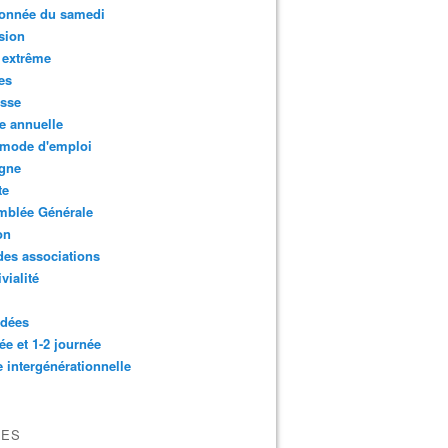
onnée du samedi
sion
 extrême
es
esse
e annuelle
 mode d'emploi
agne
te
mblée Générale
on
des associations
vialité
idées
ée et 1-2 journée
e intergénérationnelle
VES