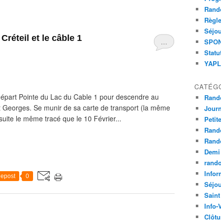
Rand
Règle
Séjou
Créteil et le câble 1
…
SPOND
Statu
YAPLA
CATÉG
départ Pointe du Lac du Cable 1 pour descendre au
Rand
nt Georges. Se munir de sa carte de transport (la même
Jour
uite le même tracé que le 10 Février...
Petit
Rand
Rand
Demi
rand
Infor
epost
0
Séjo
Saint
Info-
Clôtu