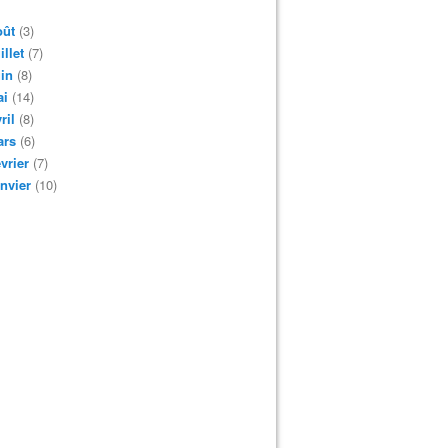
oût
(3)
illet
(7)
in
(8)
ai
(14)
ril
(8)
ars
(6)
vrier
(7)
nvier
(10)