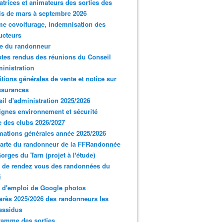
trices et animateurs des sorties des
s de mars à septembre 2026
e covoiturage, indemnisation des
ucteurs
e du randonneur
es rendus des réunions du Conseil
inistration
tions générales de vente et notice sur
ssurances
il d'administration 2025/2026
gnes environnement et sécurité
 des clubs 2026/2027
mations générales année 2025/2026
arte du randonneur de la FFRandonnée
orges du Tarn (projet à l'étude)
 de rendez vous des randonnées du
i
 d'emploi de Google photos
rès 2025/2026 des randonneurs les
assidus
ramme des sorties