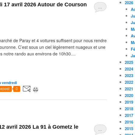
2026
di 17 avril 2026 Autour de Courson
…
A
Ju
Ju
M
Av
ché de Paray et 4 voitures suffisent pour nous rendre
M
ouronne. C’est sous un ciel légèrement nuageux et une
Fé
 notre rando aux environs de 10h30....
Ja
2025
2024
2023
2022
 vendredi
2021
epost
0
2020
2019
2018
2017
2016
2 avril 2026 La 91 à Gometz le
2015
…