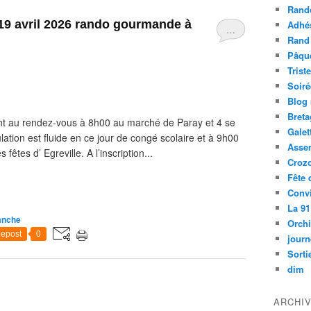
Rand
19 avril 2026 rando gourmande à
Adhé
…
Rand
Pâqu
Trist
Soiré
Blog
Bret
nt au rendez-vous à 8h00 au marché de Paray et 4 se
Galet
lation est fluide en ce jour de congé scolaire et à 9h00
Asse
êtes d’ Egreville. A l’inscription...
Croz
Fête 
Convi
La 91
anche
Orch
epost
0
journ
Sorti
dim
ARCHI