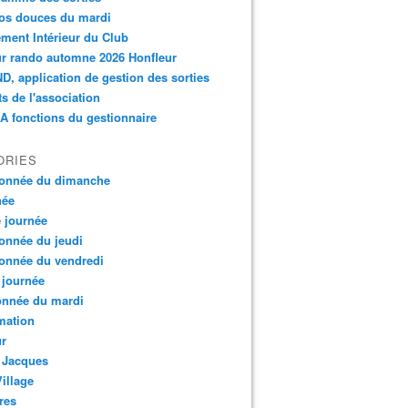
os douces du mardi
ment Intérieur du Club
r rando automne 2026 Honfleur
, application de gestion des sorties
ts de l'association
 fonctions du gestionnaire
ORIES
onnée du dimanche
née
e journée
onnée du jeudi
onnée du vendredi
 journée
onnée du mardi
mation
ur
 Jacques
Village
res