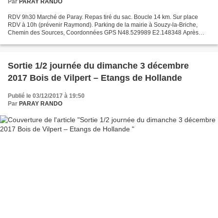
Par
PARAY RANDO
RDV 9h30 Marché de Paray. Repas tiré du sac. Boucle 14 km. Sur place
RDV à 10h (prévenir Raymond). Parking de la mairie à Souzy-la-Briche,
Chemin des Sources, Coordonnées GPS N48.529989 E2.148348 Après
reco il s'avère que le chemin sera un peu "gadou...
Sortie 1/2 journée du dimanche 3 décembre
2017 Bois de Vilpert – Etangs de Hollande
Publié le 03/12/2017 à 19:50
Par
PARAY RANDO