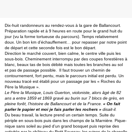
Dix-huit randonneurs au rendez-vous à la gare de Ballancourt.
Préparation rapide et à 9 heures en route pour le grand huit du
jour (vu la forme tortueuse du parcours). Temps relativement
doux. Un bon km d’échauffement… pour repasser par notre point
de départ et cette seconde fois est le bon départ.
Direction le marché couvert, bien calme, le centre ville puis les
sous-bois. Cheminement interrompu par des coupes forestières à
blanc, beaux tas de bois débité mais toutes les branches au sol
et pas de passage possible. Il faut trouver un chemin de
contournement, fort pentu, mais le parcours initial est perdu. Un
nouveau tracé est établi pour un passage par les « Roches du
Père la Musique ».
Le Père la Musique, Louis Guerton, violoniste, alors âgé de 82
ans a entre 1859 et 1869 gravé au burin sur 7 blocs de grès, en
pleine forêt, l’histoire de Ballancourt et de la France.
« On fait
parler le papier et moi je fais parler les rochers »
disait-il.
Du beau travail, la lecture prend un certain temps. Suite du
périple en sous-bois puis dans les champs de la Marnière. Pique-
nique sans soleil au pied d’un grand bosquet puis reprise des
activités par le château du Petit Saussay, les ruines de la chapelle