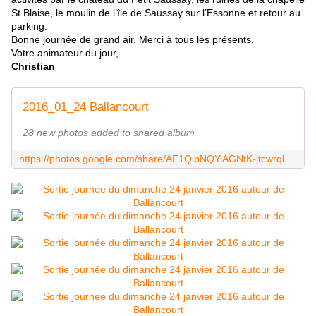
St Blaise, le moulin de l’île de Saussay sur l’Essonne et retour au
parking.
Bonne journée de grand air. Merci à tous les présents.
Votre animateur du jour,
Christian
2016_01_24 Ballancourt
28 new photos added to shared album
https://photos.google.com/share/AF1QipNQYiAGNtK-jtcwrqlHemAlTz4uGQ97vdFD6NdSw1iC7oX80Z4O2ueTFlrXjaxIpg?key=UmdaRHpXWXcxYV9NMDZOOXhqa2ZXUm4xSkNmcTZ3