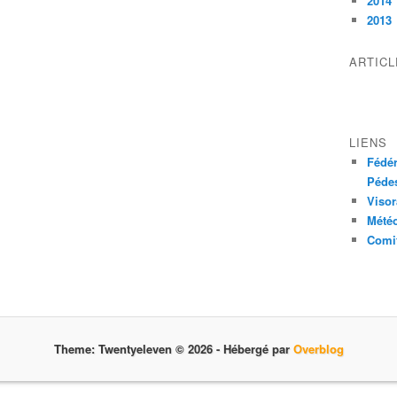
2014
2013
ARTIC
LIENS
Fédér
Pédes
Visor
Mété
Comit
Theme: Twentyeleven © 2026 -
Hébergé par
Overblog