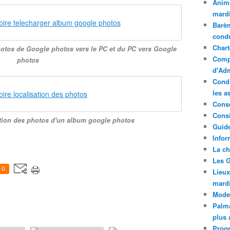
Anima
mardi
ire telecharger album google photos
Barèm
cond
Chart
otos de Google photos vers le PC et du PC vers Google
Compt
photos
d'Adm
Condi
les a
ire localisation des photos
Conse
Consi
ation des photos d'un album google photos
Guide
Infor
La ch
Les G
0
Lieux
mard
Mode
Palma
plus 
Prog