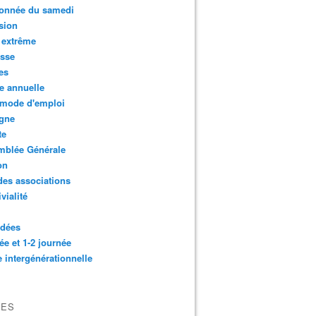
onnée du samedi
sion
 extrême
esse
es
e annuelle
 mode d'emploi
agne
te
mblée Générale
on
des associations
vialité
idées
ée et 1-2 journée
e intergénérationnelle
VES