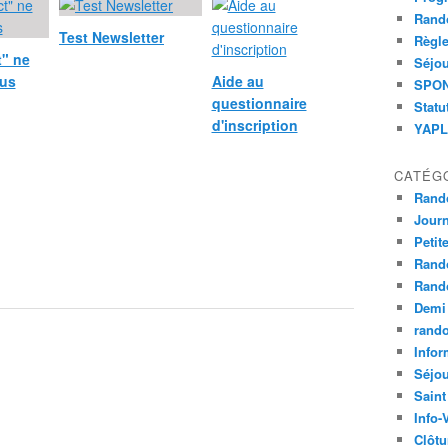
Rand
Test Newsletter
Règle
t" ne
Séjou
lus
Aide au
SPOND
questionnaire
Statu
d'inscription
YAPLA
CATÉG
Rand
Jour
Petit
Rand
Rand
Demi
rand
Infor
Séjo
Saint
Info-
Clôtu