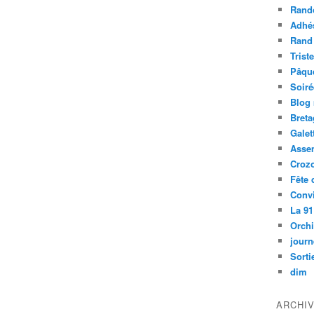
Rand
Adhé
Rand
Trist
Pâqu
Soiré
Blog
Bret
Galet
Asse
Croz
Fête 
Convi
La 91
Orch
journ
Sorti
dim
ARCHI