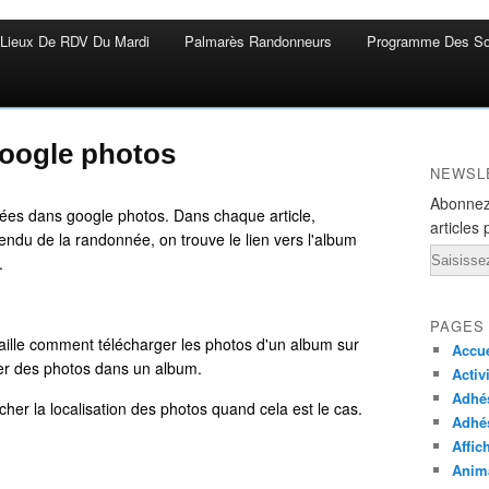
Lieux De RDV Du Mardi
Palmarès Randonneurs
Programme Des So
oogle photos
NEWSL
Abonnez
ées dans google photos. Dans chaque article,
articles 
ndu de la randonnée, on trouve le lien vers l'album
Email
.
PAGES
taille comment télécharger les photos d'un album sur
Accue
er des photos dans un album.
Activ
Adhés
her la localisation des photos quand cela est le cas.
Adhé
Affic
Anima