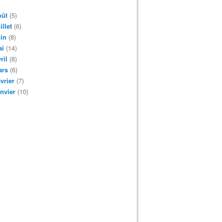
oût
(5)
illet
(6)
in
(8)
ai
(14)
ril
(8)
ars
(6)
vrier
(7)
nvier
(10)