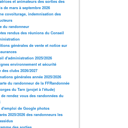
trices et animateurs des sorties des
s de mars à septembre 2026
e covoiturage, indemnisation des
ucteurs
e du randonneur
es rendus des réunions du Conseil
inistration
tions générales de vente et notice sur
ssurances
il d'administration 2025/2026
gnes environnement et sécurité
 des clubs 2026/2027
mations générales année 2025/2026
arte du randonneur de la FFRandonnée
orges du Tarn (projet à l'étude)
 de rendez vous des randonnées du
i
 d'emploi de Google photos
rès 2025/2026 des randonneurs les
assidus
ramme des sorties