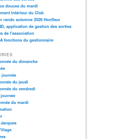
os douces du mardi
ment Intérieur du Club
r rando automne 2026 Honfleur
, application de gestion des sorties
ts de l'association
 fonctions du gestionnaire
ORIES
onnée du dimanche
née
e journée
onnée du jeudi
onnée du vendredi
 journée
onnée du mardi
mation
ur
 Jacques
Village
res