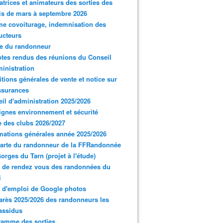
trices et animateurs des sorties des
s de mars à septembre 2026
e covoiturage, indemnisation des
ucteurs
e du randonneur
es rendus des réunions du Conseil
inistration
tions générales de vente et notice sur
ssurances
il d'administration 2025/2026
gnes environnement et sécurité
 des clubs 2026/2027
mations générales année 2025/2026
arte du randonneur de la FFRandonnée
orges du Tarn (projet à l'étude)
 de rendez vous des randonnées du
i
 d'emploi de Google photos
rès 2025/2026 des randonneurs les
assidus
ramme des sorties