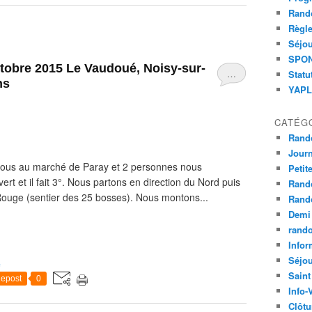
Rand
Règle
Séjou
SPOND
ctobre 2015 Le Vaudoué, Noisy-sur-
…
Statu
ns
YAPLA
CATÉG
Rand
Jour
ous au marché de Paray et 2 personnes nous
Petit
ert et il fait 3°. Nous partons en direction du Nord puis
Rand
Rouge (sentier des 25 bosses). Nous montons...
Rand
Demi
rand
Infor
Séjo
e
Saint
epost
0
Info-
Clôtu