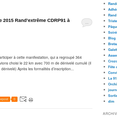
Rand
Adhé
Rand
re 2015 Rand’extrême CDRP91 à
Trist
…
Pâqu
Soiré
Blog
Bret
Galet
Asse
iciper à cette manifestation, qui a regroupé 364
Croz
ions choisi le 22 km avec 700 m de dénivelé cumulé (il
Fête 
énivelé) Après les formalités d’inscription...
Convi
La 91
Orch
journ
Sorti
epost
0
dim
ARCHI