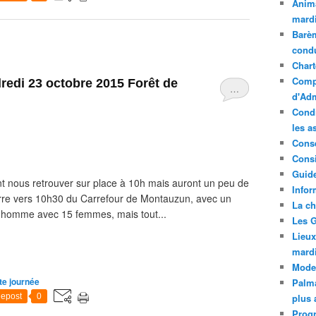
Anima
mardi
Barèm
cond
Chart
Compt
i 23 octobre 2015 ​​​​​​​Forêt de
…
d'Adm
Condi
les a
Conse
Consi
Guide
t nous retrouver sur place à 10h mais auront un peu de
Infor
arre vers 10h30 du Carrefour de Montauzun, avec un
La ch
ul homme avec 15 femmes, mais tout...
Les G
Lieux
mard
Mode
te journée
Palma
epost
0
plus 
Prog