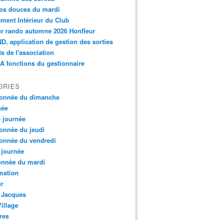
os douces du mardi
ment Intérieur du Club
r rando automne 2026 Honfleur
, application de gestion des sorties
ts de l'association
 fonctions du gestionnaire
ORIES
onnée du dimanche
née
e journée
onnée du jeudi
onnée du vendredi
 journée
onnée du mardi
mation
ur
 Jacques
Village
res