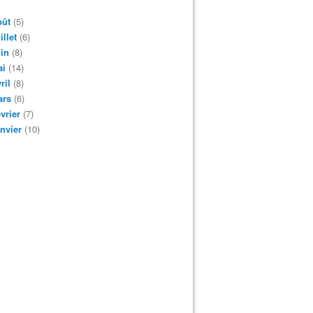
oût
(5)
illet
(6)
in
(8)
ai
(14)
ril
(8)
ars
(6)
vrier
(7)
nvier
(10)