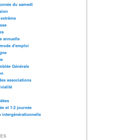
onnée du samedi
sion
 extrême
esse
es
e annuelle
 mode d'emploi
agne
te
mblée Générale
on
des associations
vialité
idées
ée et 1-2 journée
e intergénérationnelle
VES