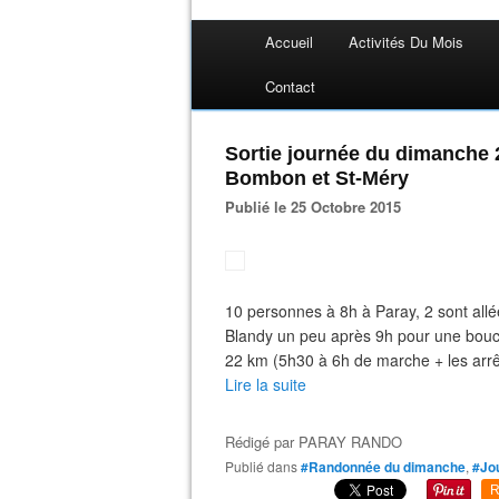
Accueil
Activités Du Mois
Contact
Sortie journée du dimanche 
Bombon et St-Méry
Publié le 25 Octobre 2015
10 personnes à 8h à Paray, 2 sont allé
Blandy un peu après 9h pour une boucl
22 km (5h30 à 6h de marche + les arrêts
Lire la suite
Rédigé par
PARAY RANDO
Publié dans
#Randonnée du dimanche
,
#Jo
R