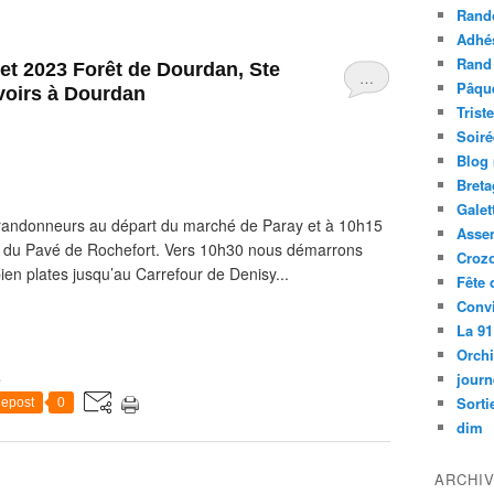
Rand
Adhé
Rand
llet 2023 Forêt de Dourdan, Ste
…
Pâqu
oirs à Dourdan
Trist
Soiré
Blog
Bret
Galet
3 randonneurs au départ du marché de Paray et à 10h15
Asse
 du Pavé de Rochefort. Vers 10h30 nous démarrons
Croz
ien plates jusqu’au Carrefour de Denisy...
Fête 
Convi
La 91
Orch
journ
e
Sorti
epost
0
dim
ARCHI