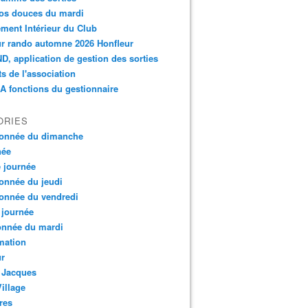
os douces du mardi
ment Intérieur du Club
r rando automne 2026 Honfleur
, application de gestion des sorties
ts de l'association
 fonctions du gestionnaire
ORIES
onnée du dimanche
née
e journée
onnée du jeudi
onnée du vendredi
 journée
onnée du mardi
mation
ur
 Jacques
Village
res