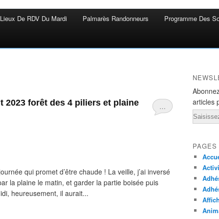
Lieux De RDV Du Mardi
Palmarès Randonneurs
Programme Des So
NEWSL
Abonnez
articles 
2023 forêt des 4 piliers et plaine
…
Email
PAGES
Accue
Activ
urnée qui promet d’être chaude ! La veille, j’ai inversé
Adhés
 la plaine le matin, et garder la partie boisée puis
Adhé
i, heureusement, il aurait...
Affic
Anima