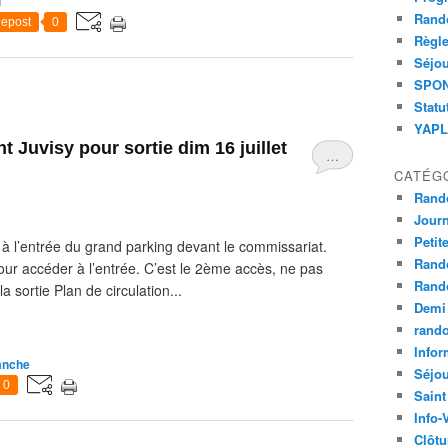
i
Rand
epost
0
Règle
Séjou
SPOND
Statu
YAPLA
 Juvisy pour sortie dim 16 juillet
…
CATÉG
Rand
Jour
Petit
 à l’entrée du grand parking devant le commissariat.
Rand
pour accéder à l’entrée. C’est le 2ème accès, ne pas
Rand
la sortie Plan de circulation...
Demi
rand
Infor
anche
Séjo
0
Saint
Info-
Clôtu