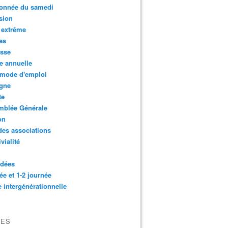
onnée du samedi
sion
 extrême
es
esse
e annuelle
 mode d'emploi
agne
te
mblée Générale
on
des associations
vialité
idées
ée et 1-2 journée
e intergénérationnelle
VES