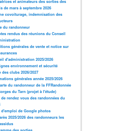
trices et animateurs des sorties des
s de mars à septembre 2026
e covoiturage, indemnisation des
ucteurs
e du randonneur
es rendus des réunions du Conseil
inistration
tions générales de vente et notice sur
ssurances
il d'administration 2025/2026
gnes environnement et sécurité
 des clubs 2026/2027
mations générales année 2025/2026
arte du randonneur de la FFRandonnée
orges du Tarn (projet à l'étude)
 de rendez vous des randonnées du
i
 d'emploi de Google photos
rès 2025/2026 des randonneurs les
assidus
ramme des sorties