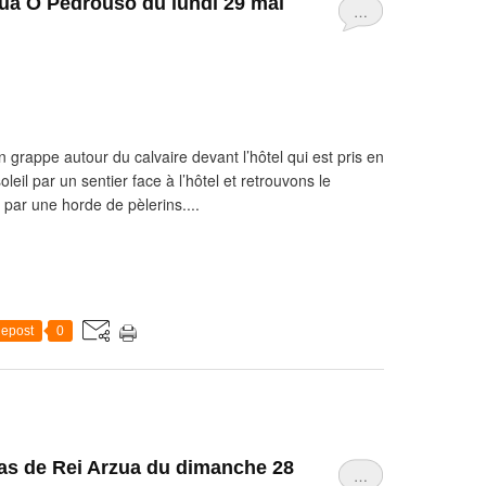
zua O Pedrouso du lundi 29 mai
…
 grappe autour du calvaire devant l’hôtel qui est pris en
il par un sentier face à l’hôtel et retrouvons le
par une horde de pèlerins....
epost
0
las de Rei Arzua du dimanche 28
…