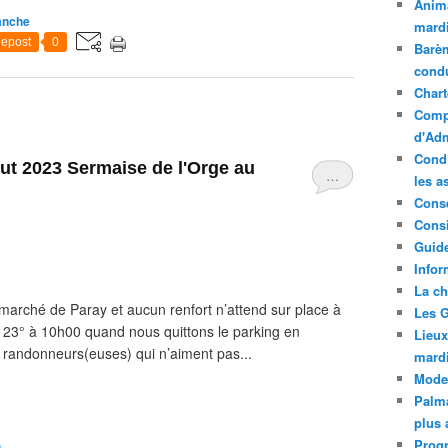
Anima
anche
mardi
epost
0
Barèm
cond
Chart
Compt
d'Adm
Condi
out 2023 Sermaise de l'Orge au
…
les a
Conse
Consi
Guide
Infor
La ch
arché de Paray et aucun renfort n’attend sur place à
Les G
éjà 23° à 10h00 quand nous quittons le parking en
Lieux
 randonneurs(euses) qui n’aiment pas...
mard
Mode
Palma
plus 
Prog