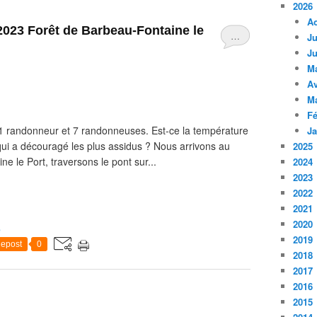
2026
A
 2023 Forêt de Barbeau-Fontaine le
…
Ju
Ju
M
Av
M
Fé
 randonneur et 7 randonneuses. Est-ce la température
Ja
qui a découragé les plus assidus ? Nous arrivons au
2025
ne le Port, traversons le pont sur...
2024
2023
2022
2021
2020
e
2019
epost
0
2018
2017
2016
2015