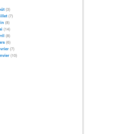
oût
(3)
illet
(7)
in
(8)
ai
(14)
ril
(8)
ars
(6)
vrier
(7)
nvier
(10)