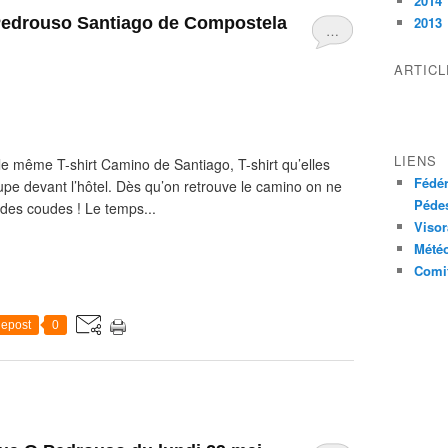
2014
 Pedrouso Santiago de Compostela
2013
…
ARTIC
LIENS
er le même T-shirt Camino de Santiago, T-shirt qu’elles
Fédér
upe devant l’hôtel. Dès qu’on retrouve le camino on ne
Pédes
r des coudes ! Le temps...
Visor
Mété
Comit
epost
0