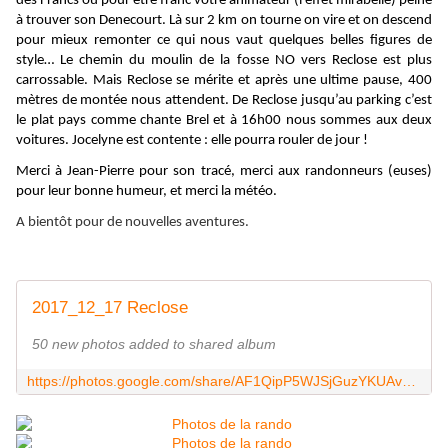
des Francs où pour être franc votre animateur (l’effet mirabelle) peine
à trouver son Denecourt. Là sur 2 km on tourne on vire et on descend
pour mieux remonter ce qui nous vaut quelques belles figures de
style… Le chemin du moulin de la fosse NO vers Reclose est plus
carrossable. Mais Reclose se mérite et après une ultime pause, 400
mètres de montée nous attendent. De Reclose jusqu’au parking c’est
le plat pays comme chante Brel et à 16h00 nous sommes aux deux
voitures. Jocelyne est contente : elle pourra rouler de jour !
Merci à Jean-Pierre pour son tracé, merci aux randonneurs (euses)
pour leur bonne humeur, et merci la météo.
A bientôt pour de nouvelles aventures.
2017_12_17 Reclose
50 new photos added to shared album
https://photos.google.com/share/AF1QipP5WJSjGuzYKUAvXWRixaHM226LQWpnyK7Yfz-TixADPj7O3CJrYkBEuDdLIPLetg?key=WE9GZkhJUm1CUGdDLXZwQ2pTRXowbFJ4ZnJWd01B