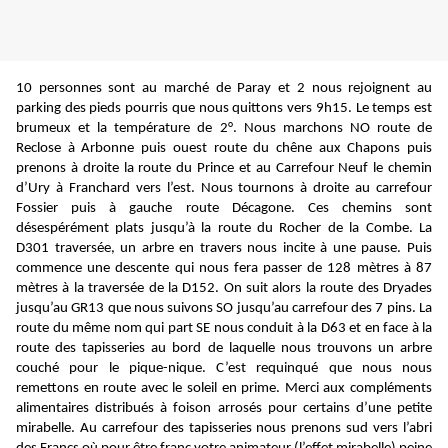
10 personnes sont au marché de Paray et 2 nous rejoignent au
parking des pieds pourris que nous quittons vers 9h15. Le temps est
brumeux et la température de 2°. Nous marchons NO route de
Reclose à Arbonne puis ouest route du chêne aux Chapons puis
prenons à droite la route du Prince et au Carrefour Neuf le chemin
d’Ury à Franchard vers l’est. Nous tournons à droite au carrefour
Fossier puis à gauche route Décagone. Ces chemins sont
désespérément plats jusqu’à la route du Rocher de la Combe. La
D301 traversée, un arbre en travers nous incite à une pause. Puis
commence une descente qui nous fera passer de 128 mètres à 87
mètres à la traversée de la D152. On suit alors la route des Dryades
jusqu’au GR13 que nous suivons SO jusqu’au carrefour des 7 pins. La
route du même nom qui part SE nous conduit à la D63 et en face à la
route des tapisseries au bord de laquelle nous trouvons un arbre
couché pour le pique-nique. C’est requinqué que nous nous
remettons en route avec le soleil en prime. Merci aux compléments
alimentaires distribués à foison arrosés pour certains d’une petite
mirabelle. Au carrefour des tapisseries nous prenons sud vers l’abri