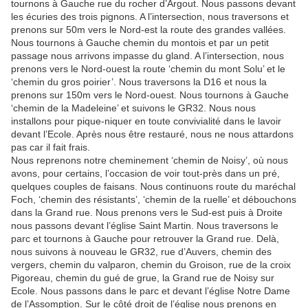
tournons à Gauche rue du rocher d’Argout. Nous passons devant
les écuries des trois pignons. A l’intersection, nous traversons et
prenons sur 50m vers le Nord-est la route des grandes vallées.
Nous tournons à Gauche chemin du montois et par un petit
passage nous arrivons impasse du gland. A l’intersection, nous
prenons vers le Nord-ouest la route ‘chemin du mont Solu’ et le
‘chemin du gros poirier’. Nous traversons la D16 et nous la
prenons sur 150m vers le Nord-ouest. Nous tournons à Gauche
‘chemin de la Madeleine’ et suivons le GR32. Nous nous
installons pour pique-niquer en toute convivialité dans le lavoir
devant l’Ecole. Après nous être restauré, nous ne nous attardons
pas car il fait frais.
Nous reprenons notre cheminement ‘chemin de Noisy’, où nous
avons, pour certains, l’occasion de voir tout-près dans un pré,
quelques couples de faisans. Nous continuons route du maréchal
Foch, ‘chemin des résistants’, ‘chemin de la ruelle’ et débouchons
dans la Grand rue. Nous prenons vers le Sud-est puis à Droite
nous passons devant l’église Saint Martin. Nous traversons le
parc et tournons à Gauche pour retrouver la Grand rue. Delà,
nous suivons à nouveau le GR32, rue d’Auvers, chemin des
vergers, chemin du valparon, chemin du Groison, rue de la croix
Pigoreau, chemin du gué de grue, la Grand rue de Noisy sur
Ecole. Nous passons dans le parc et devant l’église Notre Dame
de l’Assomption. Sur le côté droit de l’église nous prenons en