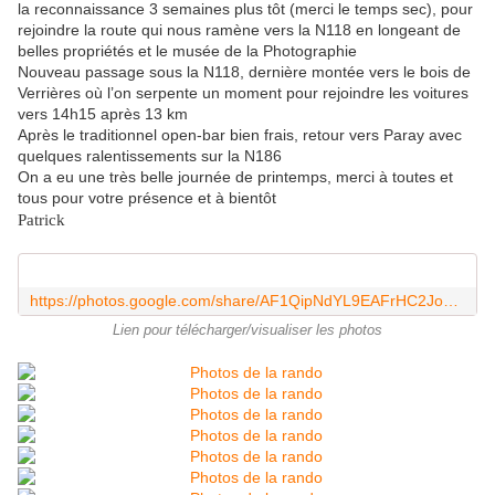
la reconnaissance 3 semaines plus tôt (merci le temps sec), pour
rejoindre la route qui nous ramène vers la N118 en longeant de
belles propriétés et le musée de la Photographie
Nouveau passage sous la N118, dernière montée vers le bois de
Verrières où l’on serpente un moment pour rejoindre les voitures
vers 14h15 après 13 km
Après le traditionnel open-bar bien frais, retour vers Paray avec
quelques ralentissements sur la N186
On a eu une très belle journée de printemps, merci à toutes et
tous pour votre présence et à bientôt
Patrick
https://photos.google.com/share/AF1QipNdYL9EAFrHC2JoC9ZgVIPHpENgU3madeCXELhoJXkYiH-UFpoznbHoRxsRLgvcqw?key=alRyVy16YW53RTQza0QweFRjejh3TG9pbG1ZOTVR
Lien pour télécharger/visualiser les photos