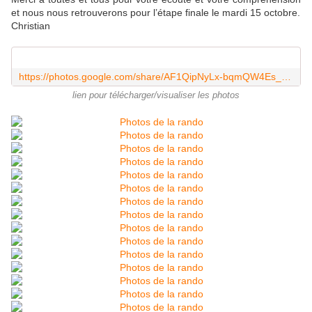
et nous nous retrouverons pour l’étape finale le mardi 15 octobre.
Christian
https://photos.google.com/share/AF1QipNyLx-bqmQW4Es_BeQRHIdOnKEWlHuIN06XopsIegparMQQOxIiyixmz8HC2C8GBg?key=NTUwMFB6dXNFY0pKU3l1OXB0Z1d0QmZoamphMzFR
lien pour télécharger/visualiser les photos