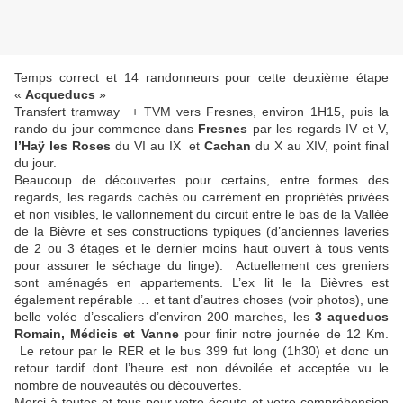
Temps correct et 14 randonneurs pour cette deuxième étape
«
Acqueducs
»
Transfert tramway + TVM vers Fresnes, environ 1H15, puis la
rando du jour commence dans
Fresnes
par les regards IV et V,
l’Haÿ les Roses
du VI au IX et
Cachan
du X au XIV, point final
du jour.
Beaucoup de découvertes pour certains, entre formes des
regards, les regards cachés ou carrément en propriétés privées
et non visibles, le vallonnement du circuit entre le bas de la Vallée
de la Bièvre et ses constructions typiques (d’anciennes laveries
de 2 ou 3 étages et le dernier moins haut ouvert à tous vents
pour assurer le séchage du linge). Actuellement ces greniers
sont aménagés en appartements. L’ex lit le la Bièvres est
également repérable … et tant d’autres choses (voir photos), une
belle volée d’escaliers d’environ 200 marches, les
3 aqueducs
Romain, Médicis et Vanne
pour finir notre journée de 12 Km.
Le retour par le RER et le bus 399 fut long (1h30) et donc un
retour tardif dont l’heure est non dévoilée et acceptée vu le
nombre de nouveautés ou découvertes.
Merci à toutes et tous pour votre écoute et votre compréhension