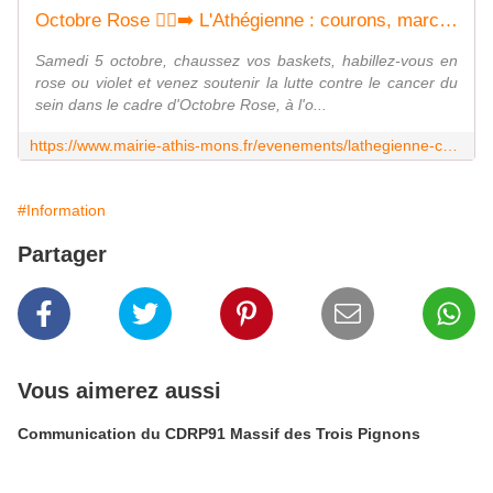
Octobre Rose 🏃‍♀️‍➡️ L'Athégienne : courons, marchons, ensemble, contre le canc... - Ville d'Athis-Mons
Samedi 5 octobre, chaussez vos baskets, habillez-vous en
rose ou violet et venez soutenir la lutte contre le cancer du
sein dans le cadre d'Octobre Rose, à l'o...
https://www.mairie-athis-mons.fr/evenements/lathegienne-courons-marchons-ensemble-contre-le-cancer/
#Information
Partager
Vous aimerez aussi
Communication du CDRP91 Massif des Trois Pignons