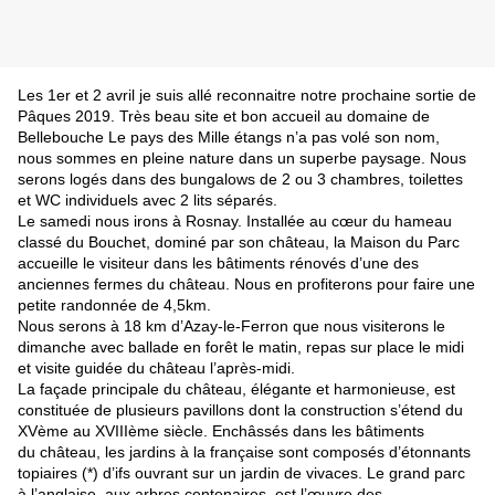
Les 1er et 2 avril je suis allé reconnaitre notre prochaine sortie de
Pâques 2019. Très beau site et bon accueil au domaine de
Bellebouche Le pays des Mille étangs n’a pas volé son nom,
nous sommes en pleine nature dans un superbe paysage. Nous
serons logés dans des bungalows de 2 ou 3 chambres, toilettes
et WC individuels avec 2 lits séparés.
Le samedi nous irons à Rosnay. Installée au cœur du hameau
classé du Bouchet, dominé par son château, la Maison du Parc
accueille le visiteur dans les bâtiments rénovés d’une des
anciennes fermes du château. Nous en profiterons pour faire une
petite randonnée de 4,5km.
Nous serons à 18 km d’Azay-le-Ferron que nous visiterons le
dimanche avec ballade en forêt le matin, repas sur place le midi
et visite guidée du château l’après-midi.
La façade principale du château, élégante et harmonieuse, est
constituée de plusieurs pavillons dont la construction s’étend du
XVème au XVIIIème siècle. Enchâssés dans les bâtiments
du château, les jardins à la française sont composés d’étonnants
topiaires (*) d’ifs ouvrant sur un jardin de vivaces. Le grand parc
à l’anglaise, aux arbres centenaires, est l’œuvre des