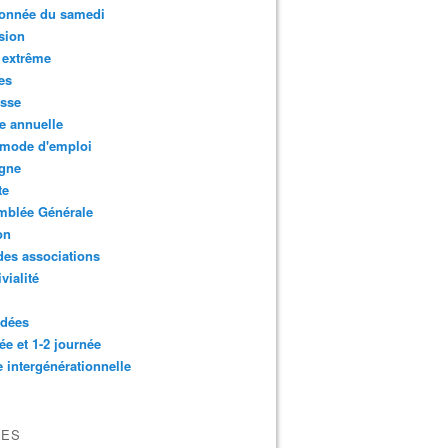
onnée du samedi
sion
 extrême
es
esse
e annuelle
 mode d'emploi
agne
te
mblée Générale
on
des associations
vialité
idées
ée et 1-2 journée
e intergénérationnelle
VES