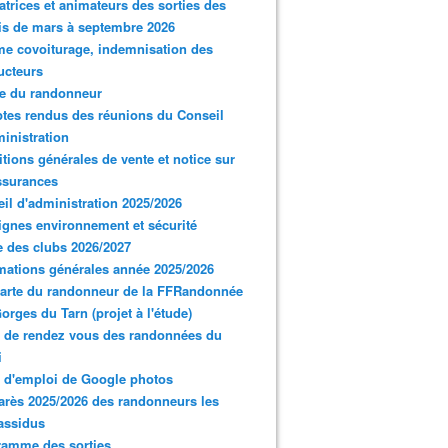
trices et animateurs des sorties des
s de mars à septembre 2026
e covoiturage, indemnisation des
ucteurs
e du randonneur
es rendus des réunions du Conseil
inistration
tions générales de vente et notice sur
ssurances
il d'administration 2025/2026
gnes environnement et sécurité
 des clubs 2026/2027
mations générales année 2025/2026
arte du randonneur de la FFRandonnée
orges du Tarn (projet à l'étude)
 de rendez vous des randonnées du
i
 d'emploi de Google photos
rès 2025/2026 des randonneurs les
assidus
ramme des sorties