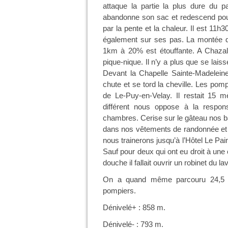
attaque la partie la plus dure du pa
abandonne son sac et redescend pour
par la pente et la chaleur. Il est 11h30
également sur ses pas. La montée du
1km à 20% est étouffante. A Chazal
pique-nique. Il n’y a plus que se la
Devant la Chapelle Sainte-Madeleine,
chute et se tord la cheville. Les pomp
de Le-Puy-en-Velay. Il restait 15 m
différent nous oppose à la respo
chambres. Cerise sur le gâteau nos b
dans nos vêtements de randonnée et 
nous trainerons jusqu’à l’Hôtel Le Pai
Sauf pour deux qui ont eu droit à une
douche il fallait ouvrir un robinet du la
On a quand même parcouru 24,5 
pompiers.
Dénivelé+ : 858 m.
Dénivelé- : 793 m.