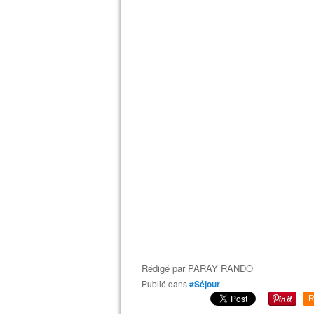
Rédigé par
PARAY RANDO
Publié dans
#Séjour
R