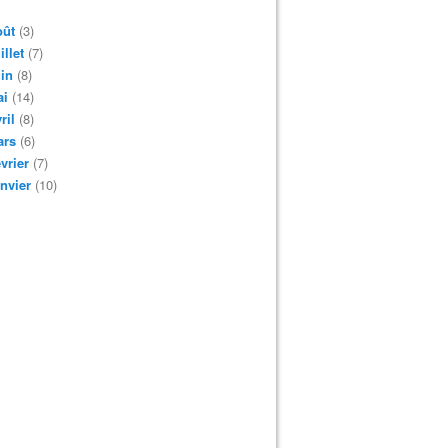
oût
(3)
illet
(7)
in
(8)
ai
(14)
ril
(8)
ars
(6)
vrier
(7)
nvier
(10)