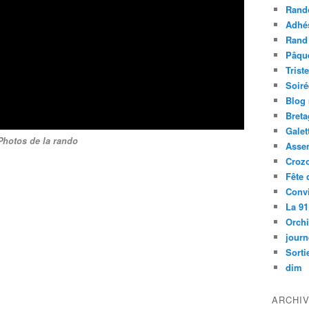
Rand
Adhé
Rand
Pâqu
Trist
Soiré
Blog
Bret
Galet
Photos de la rando
Asse
Croz
Fête 
Convi
La 91
Orch
journ
Sorti
dim
ARCHI