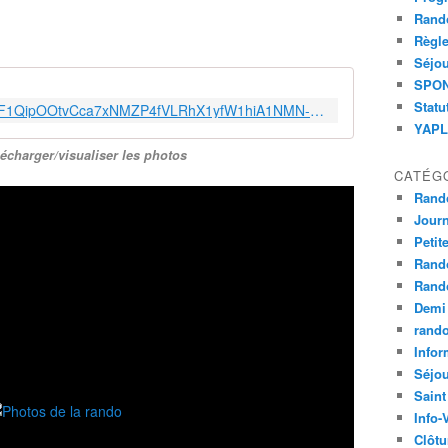
Rand
Règle
Séjou
SPOND
Statu
https://photos.google.com/share/AF1QipOOtvCca7xNMZP4fVLRhX1yfW1hiA1NMN-hwcrkYRAPBIkWJWfItaEninVmqOxANg?key=UkV5UDhmMlBEMzF5bDViU0pxVWJ4QlZDVWMyMGxR
YAPLA
lécharger/visualiser les photos
CATÉG
Rand
Jour
Petit
Rand
Rand
Demi
rand
Infor
Séjo
Saint
Info-
Clôtu