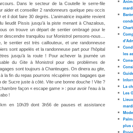
Anima
rcours. Dans le secteur de la Coutelle le serre-file
mardi
 aider et conseiller 2 randonneurs quelque peu occis
Barèm
 et il doit faire 30 degrés. L’animatrice inquiète revient
cond
 lieudit Pissis jusqu’à la piste menant à Chazalous,
Chart
ous on trouve un départ de sentier ombragé pour le
Compt
isser descendre tranquilou sur Monistrol pensons-nous…
d'Adm
 le sentier est très caillouteux, et une randonneuse
Condi
iers sont appelés et la randonneuse part pour l’hôpital
les a
ètres jusqu’à la route ! Pour achever la journée un
Conse
nsable du Gite à Monistrol pour des problèmes de
Consi
agages sont toujours à Chanteuges. On dinera au gite,
Guide
à la fin du repas pourrons récupérer nos bagages que
Infor
n de Sucre juste à côté. Vite une bonne douche ! Vite ?
La ch
 chambre façon « escape game » : pour avoir l’eau à la
Les G
vabo !
Lieux
km en 10h39 dont 3h56 de pauses et assistance
mard
Mode
Palma
plus 
Prog