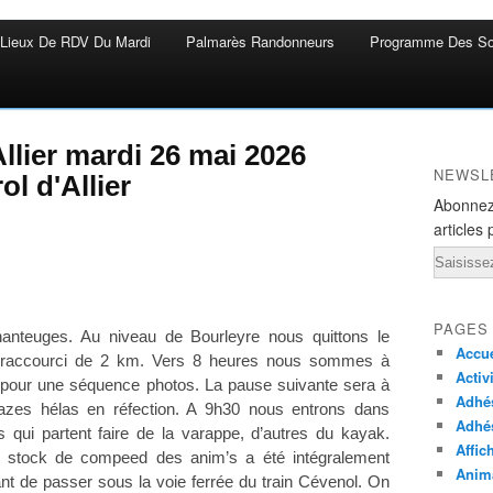
Lieux De RDV Du Mardi
Palmarès Randonneurs
Programme Des So
llier mardi 26 mai 2026
NEWSL
l d'Allier
Abonnez
articles 
Email
PAGES
anteuges. Au niveau de Bourleyre nous quittons le
Accue
un raccourci de 2 km. Vers 8 heures nous sommes à
Activ
 pour une séquence photos. La pause suivante sera à
Adhés
azes hélas en réfection. A 9h30 nous entrons dans
Adhé
qui partent faire de la varappe, d’autres du kayak.
Affic
 stock de compeed des anim’s a été intégralement
Anima
 avant de passer sous la voie ferrée du train Cévenol. On