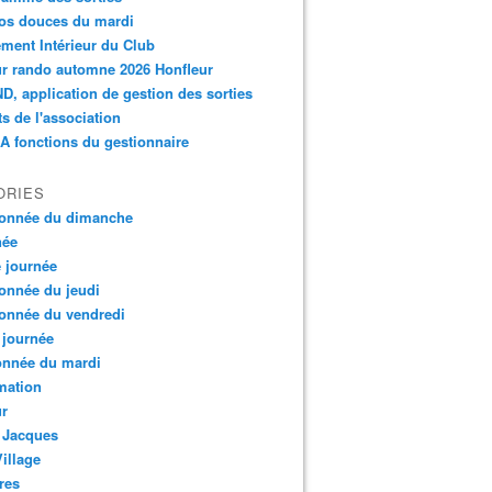
os douces du mardi
ment Intérieur du Club
r rando automne 2026 Honfleur
, application de gestion des sorties
ts de l'association
 fonctions du gestionnaire
ORIES
onnée du dimanche
née
e journée
onnée du jeudi
onnée du vendredi
 journée
onnée du mardi
mation
ur
 Jacques
Village
res