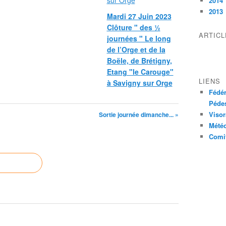
2014
2013
Mardi 27 Juin 2023
Clôture " des ½
ARTIC
journées " Le long
de l’Orge et de la
Boële, de Brétigny,
Etang "le Carouge"
LIENS
à Savigny sur Orge
Fédér
Pédes
Visor
Sortie journée dimanche... »
Mété
Comit