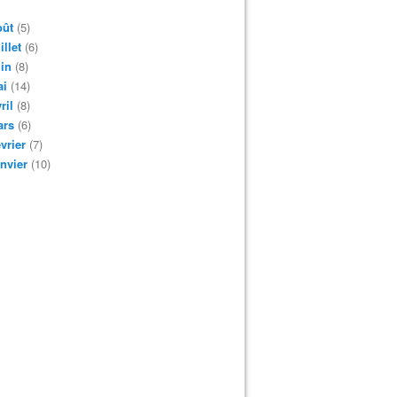
oût
(5)
illet
(6)
in
(8)
ai
(14)
ril
(8)
ars
(6)
vrier
(7)
nvier
(10)