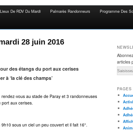
Lieux De RDV Du Mardi
Palmarès Randonneurs
Programme Des So
mardi 28 juin 2016
NEWSL
Abonnez
articles 
our des étangs du port aux cerises
Email
er à ‘la clé des champs’
PAGES
Accue
u rendez-vous au stade de Paray et 3 randonneuses
Activ
 port aux cerises.
Adhés
Adhé
Affic
10 sous un ciel un peu couvert et il fait 16°.
Anima