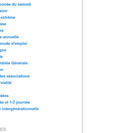
onnée du samedi
sion
 extrême
esse
es
e annuelle
 mode d'emploi
agne
te
mblée Générale
on
des associations
vialité
idées
ée et 1-2 journée
e intergénérationnelle
VES