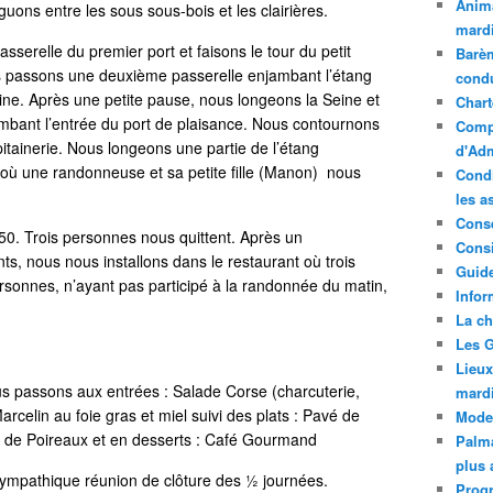
Anima
guons entre les sous sous-bois et les clairières.
mardi
sserelle du premier port et faisons le tour du petit
Barèm
s passons une deuxième passerelle enjambant l’étang
cond
ne. Après une petite pause, nous longeons la Seine et
Chart
mbant l’entrée du port de plaisance. Nous contournons
Compt
pitainerie. Nous longeons une partie de l’étang
d'Adm
 où une randonneuse et sa petite fille (Manon) nous
Condi
les a
Conse
0. Trois personnes nous quittent. Après un
Consi
, nous nous installons dans le restaurant où trois
Guide
rsonnes, n’ayant pas participé à la randonnée du matin,
Infor
La ch
Les G
Lieux
 nous passons aux entrées : Salade Corse (charcuterie,
mard
rcelin au foie gras et miel suivi des plats : Pavé de
Mode
lit de Poireaux et en desserts : Café Gourmand
Palma
plus 
sympathique réunion de clôture des ½ journées.
Prog