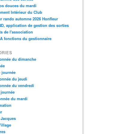
os douces du mardi
ment Intérieur du Club
r rando automne 2026 Honfleur
, application de gestion des sorties
ts de l'association
 fonctions du gestionnaire
ORIES
onnée du dimanche
née
e journée
onnée du jeudi
onnée du vendredi
 journée
onnée du mardi
mation
ur
 Jacques
Village
res