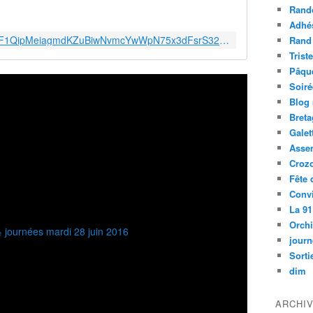
Rand
Adhé
https://photos.google.com/share/AF1QipMeiagmdKZuBiwNvmcYwWpN75x3dFsrS32kTd8BXViEAXBlIPdfTby6Q6HQNbS0qA?key=Q2lVQXR6T0Q1dTNET01qdS1YOVlLSnVwcXhYd1dn
Rand
Trist
Pâqu
Soiré
Blog
Bret
Galet
Asse
Croz
Fête 
Convi
La 91
Orch
journ
Sorti
dim
ARCHI