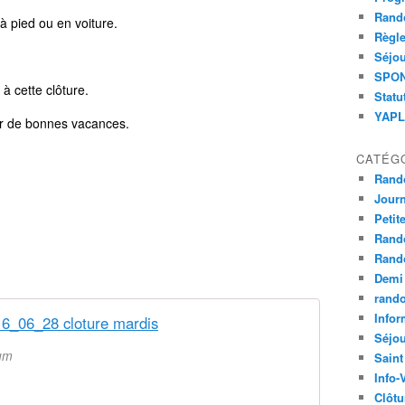
Rand
à pied ou en voiture.
Règle
Séjou
SPOND
à cette clôture.
Statu
YAPLA
er de bonnes vacances.
CATÉG
Rand
Jour
Petit
Rand
Rand
Demi
rand
Infor
6_06_28 cloture mardis
Séjo
bum
Saint
Info-
Clôtu