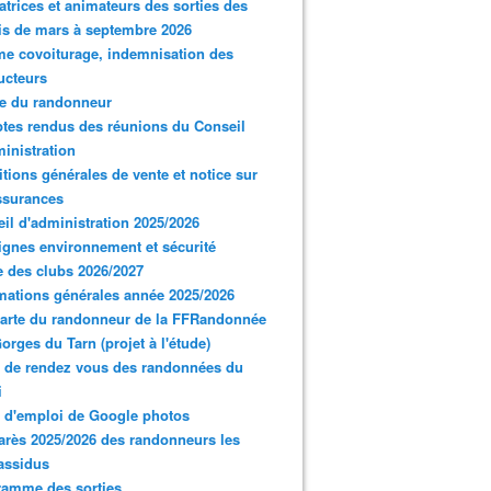
trices et animateurs des sorties des
s de mars à septembre 2026
e covoiturage, indemnisation des
ucteurs
e du randonneur
es rendus des réunions du Conseil
inistration
tions générales de vente et notice sur
ssurances
il d'administration 2025/2026
gnes environnement et sécurité
 des clubs 2026/2027
mations générales année 2025/2026
arte du randonneur de la FFRandonnée
orges du Tarn (projet à l'étude)
 de rendez vous des randonnées du
i
 d'emploi de Google photos
rès 2025/2026 des randonneurs les
assidus
ramme des sorties