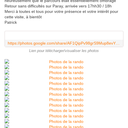
heureusement que le parcours était essentiellement ombragé
Retour sans difficultés sur Paray, arrivée vers 17hh30 / 18h
Merci à toutes et tous pour votre présence et votre intérêt pour
cette visite, à bientôt
Patrick
https://photos.google.com/share/AF1QipPv98grS9Mup8evYxz-5mA4se5w2yoAssayiCKuGnS6nhjXAJ5Fj4H5D3NH-KCmsA?key=Q0RwZHRSMm5VeDBncnNjWWxSRWNHbFBRQmM3VFJn
Lien pour télécharger/visualiser les photos