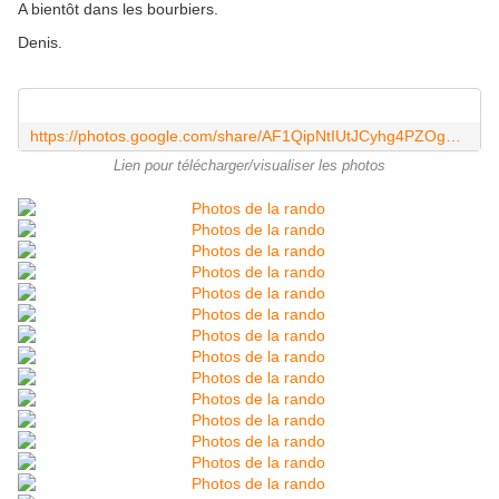
A bientôt dans les bourbiers.
Denis.
https://photos.google.com/share/AF1QipNtIUtJCyhg4PZOg2fxU91QV3niP0SAxaYsXyUuPJZRkKO8JWCZ_Jl8uDcToG1pDA?key=cG50VkFXenBEc3hLN1pva3hRZzRHSEVNcTFXNC1B
Lien pour télécharger/visualiser les photos