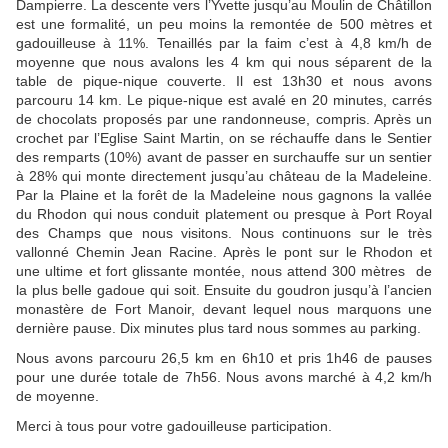
Dampierre. La descente vers l’Yvette jusqu’au Moulin de Châtillon
est une formalité, un peu moins la remontée de 500 mètres et
gadouilleuse à 11%. Tenaillés par la faim c’est à 4,8 km/h de
moyenne que nous avalons les 4 km qui nous séparent de la
table de pique-nique couverte. Il est 13h30 et nous avons
parcouru 14 km. Le pique-nique est avalé en 20 minutes, carrés
de chocolats proposés par une randonneuse, compris. Après un
crochet par l’Eglise Saint Martin, on se réchauffe dans le Sentier
des remparts (10%) avant de passer en surchauffe sur un sentier
à 28% qui monte directement jusqu’au château de la Madeleine.
Par la Plaine et la forêt de la Madeleine nous gagnons la vallée
du Rhodon qui nous conduit platement ou presque à Port Royal
des Champs que nous visitons. Nous continuons sur le très
vallonné Chemin Jean Racine. Après le pont sur le Rhodon et
une ultime et fort glissante montée, nous attend 300 mètres de
la plus belle gadoue qui soit. Ensuite du goudron jusqu’à l’ancien
monastère de Fort Manoir, devant lequel nous marquons une
dernière pause. Dix minutes plus tard nous sommes au parking.
Nous avons parcouru 26,5 km en 6h10 et pris 1h46 de pauses
pour une durée totale de 7h56. Nous avons marché à 4,2 km/h
de moyenne.
Merci à tous pour votre gadouilleuse participation.