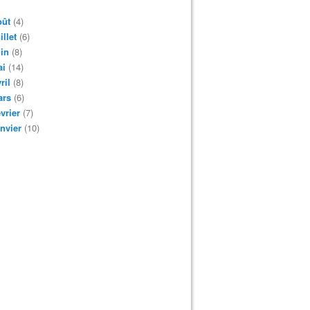
oût
(4)
illet
(6)
in
(8)
ai
(14)
ril
(8)
ars
(6)
vrier
(7)
nvier
(10)