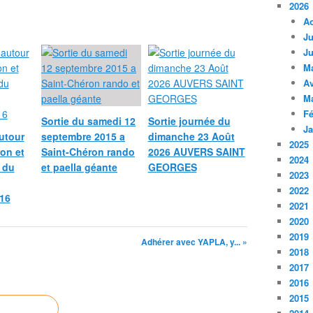
2026
A
Ju
Ju
M
Av
M
Fé
Sortie du samedi 12
Sortie journée du
Ja
utour
septembre 2015 a
dimanche 23 Août
2025
on et
Saint-Chéron rando
2026 AUVERS SAINT
2024
 du
et paella géante
GEORGES
2023
2022
16
2021
2020
2019
Adhérer avec YAPLA, y... »
2018
2017
2016
2015