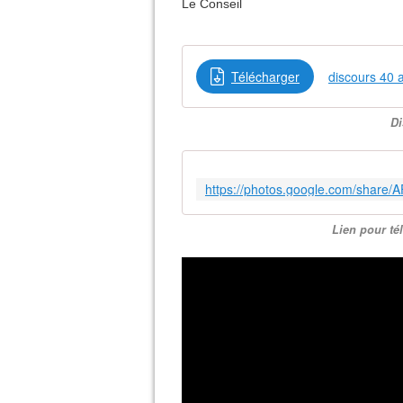
Le Conseil
Télécharger
discours 40 
Di
Lien pour té