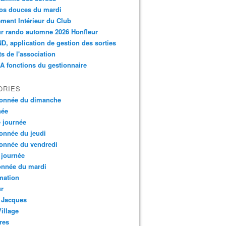
os douces du mardi
ment Intérieur du Club
r rando automne 2026 Honfleur
, application de gestion des sorties
ts de l'association
 fonctions du gestionnaire
ORIES
onnée du dimanche
née
e journée
onnée du jeudi
onnée du vendredi
 journée
onnée du mardi
mation
ur
 Jacques
Village
res