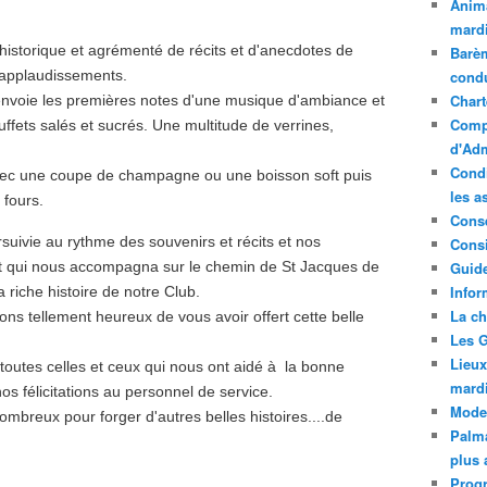
Anima
mardi
historique et agrémenté de récits et d'anecdotes de
Barèm
 applaudissements.
cond
Chart
DJ envoie les premières notes d'une musique d'ambiance et
Compt
ffets salés et sucrés. Une multitude de verrines,
d'Adm
Condi
vec une coupe de champagne ou une boisson soft puis
les a
 fours.
Conse
suivie au rythme des souvenirs et récits et nos
Consi
ant qui nous accompagna sur le chemin de St Jacques de
Guide
Infor
 riche histoire de notre Club.
La ch
ns tellement heureux de vous avoir offert cette belle
Les G
Lieux
toutes celles et ceux qui nous ont aidé à la bonne
mard
os félicitations au personnel de service.
Mode
breux pour forger d'autres belles histoires....de
Palma
plus 
Prog