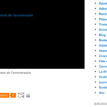
Rand
Adhé
Rand
Pâqu
Trist
Soiré
Blog
Bret
Galet
Asse
Croz
Fête 
Convi
La 91
tos de l'anniversaire
Orch
journ
Sorti
dim
epost
0
ARCHI