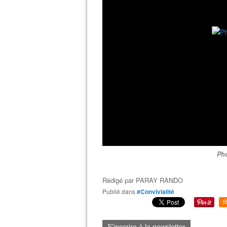
Pho
Rédigé par
PARAY RANDO
Publié dans
#Convivialité
R
S'inscrire à la newsletter