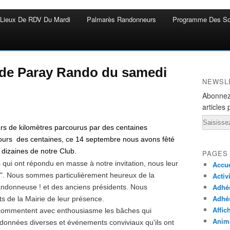
Lieux De RDV Du Mardi
Palmarès Randonneurs
Programme Des So
 de Paray Rando du samedi
NEWSL
Abonnez
articles 
Email
ers de kilomètres parcourus par des centaines
jours des centaines, ce 14 septembre nous avons fêté
dizaines de notre Club.
PAGES
s qui ont répondu en masse à notre invitation, nous leur
Accue
s". Nous sommes particulièrement heureux de la
Activ
Adhés
andonneuse ! et des anciens présidents. Nous
Adhé
s de la Mairie de leur présence.
Affic
et commentent avec enthousiasme les bâches qui
Anima
ndonnées diverses et événements conviviaux qu'ils ont