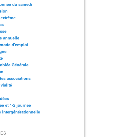
onnée du samedi
sion
 extrême
es
esse
e annuelle
 mode d'emploi
agne
te
mblée Générale
on
des associations
vialité
idées
ée et 1-2 journée
e intergénérationnelle
VES