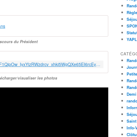
Rand
Règle
Séjou
ans
SPOND
Statu
YAPLA
scours du Président
CATÉG
Rand
https://photos.google.com/share/AF1QipOw_IyxYizRWzdrcv_xhki5WgQXe65EI6rcEynsCWH-g9ba-PzfPaoHK2aIbNVCZA?key=alpvZDRQd0pBa05hamNtNjRXc2lDVHJiT0tBRk5n
Jour
Petit
lécharger/visualiser les photos
Rand
Rand
Demi
rand
Infor
Séjo
Saint
Info-
Clôtu