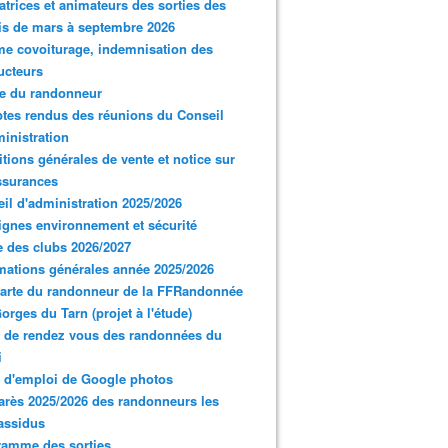
trices et animateurs des sorties des
s de mars à septembre 2026
e covoiturage, indemnisation des
ucteurs
e du randonneur
es rendus des réunions du Conseil
inistration
tions générales de vente et notice sur
ssurances
il d'administration 2025/2026
gnes environnement et sécurité
 des clubs 2026/2027
mations générales année 2025/2026
arte du randonneur de la FFRandonnée
orges du Tarn (projet à l'étude)
 de rendez vous des randonnées du
i
 d'emploi de Google photos
rès 2025/2026 des randonneurs les
assidus
ramme des sorties