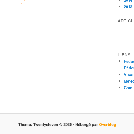
2014
2013
ARTIC
LIENS
Fédér
Pédes
Visor
Mété
Comit
Theme: Twentyeleven © 2026 -
Hébergé par
Overblog