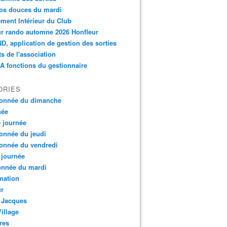
os douces du mardi
ment Intérieur du Club
r rando automne 2026 Honfleur
, application de gestion des sorties
ts de l'association
 fonctions du gestionnaire
ORIES
onnée du dimanche
née
e journée
onnée du jeudi
onnée du vendredi
 journée
onnée du mardi
mation
ur
 Jacques
Village
res