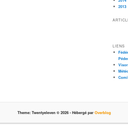
2014
2013
ARTIC
LIENS
Fédér
Pédes
Visor
Mété
Comit
Theme: Twentyeleven © 2026 -
Hébergé par
Overblog