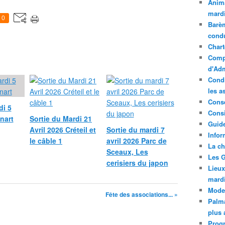
Anima
mardi
0
Barèm
cond
Chart
Compt
d'Adm
Condi
les a
Conse
di 5
Consi
nart
Sortie du Mardi 21
Guide
Avril 2026 Créteil et
Sortie du mardi 7
Infor
le câble 1
avril 2026 Parc de
La ch
Sceaux, Les
Les G
cerisiers du japon
Lieux
mard
Mode
Fête des associations... »
Palma
plus 
Prog