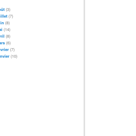
oût
(3)
illet
(7)
in
(8)
ai
(14)
ril
(8)
ars
(6)
vrier
(7)
nvier
(10)