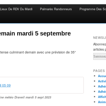
Lieux De RDV Du Mardi
Palmarès Randonneurs
Programme Des So
demain mardi 5 septembre
NEWSL
Abonnez
articles 
ntense culminant demain avec une prévision de 35°
Email
PAGES
Accue
Activ
l 05 09
Adhés
Adhé
Affic
ne météo Draveil mardi 5 sept 2023
Anima