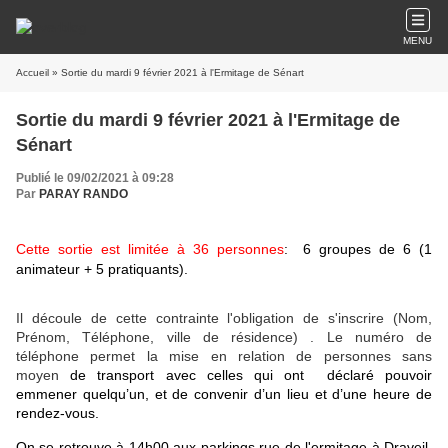
MENU
Accueil
» Sortie du mardi 9 février 2021 à l'Ermitage de Sénart
Sortie du mardi 9 février 2021 à l'Ermitage de
Sénart
Publié le 09/02/2021 à 09:28
Par
PARAY RANDO
Cette sortie est limitée à 36 personnes
: 6 groupes de 6 (1
animateur + 5 pratiquants).
Il découle de cette contrainte l'obligation de s'inscrire (Nom,
Prénom, Téléphone, ville de résidence) . Le numéro de
téléphone permet la mise en relation de personnes sans
moyen
de transport avec celles qui ont déclaré pouvoir
emmener
quelqu’un,
et de convenir d’un lieu et d’une heure de
rendez-vous.
On se retrouve à 14h00 aux parkings rue de l'ermitage à Draveil,