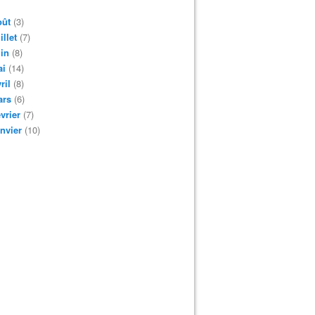
oût
(3)
illet
(7)
in
(8)
ai
(14)
ril
(8)
ars
(6)
vrier
(7)
nvier
(10)