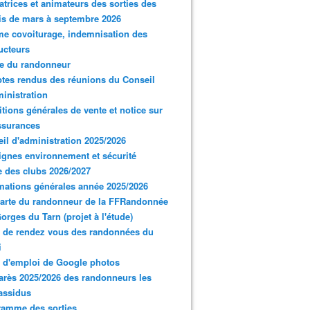
trices et animateurs des sorties des
s de mars à septembre 2026
e covoiturage, indemnisation des
ucteurs
e du randonneur
es rendus des réunions du Conseil
inistration
tions générales de vente et notice sur
ssurances
il d'administration 2025/2026
gnes environnement et sécurité
 des clubs 2026/2027
mations générales année 2025/2026
arte du randonneur de la FFRandonnée
orges du Tarn (projet à l'étude)
 de rendez vous des randonnées du
i
 d'emploi de Google photos
rès 2025/2026 des randonneurs les
assidus
ramme des sorties