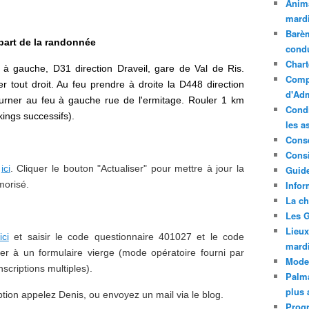
Anima
mardi
Barèm
part de la randonnée
cond
Chart
 à gauche, D31 direction Draveil, gare de Val de Ris.
Compt
r tout droit. Au feu prendre à droite la D448 direction
d'Adm
urner au feu à gauche rue de l'ermitage. Rouler 1 km
Condi
kings successifs).
les a
Conse
Consi
r
ici
. Cliquer le bouton "Actualiser" pour mettre à jour la
Guide
morisé.
Infor
La ch
Les G
Lieux
ici
et saisir
le code questionnaire 401027 et le code
mard
à un formulaire vierge (mode opératoire fourni par
Mode
criptions multiples).
Palma
plus 
ption appelez Denis, ou envoyez un mail via le blog.
Prog