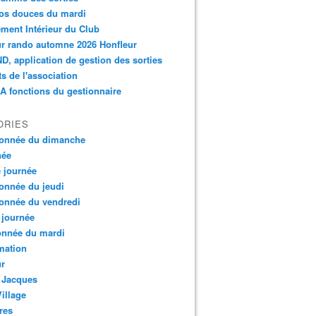
os douces du mardi
ment Intérieur du Club
r rando automne 2026 Honfleur
, application de gestion des sorties
ts de l'association
 fonctions du gestionnaire
ORIES
onnée du dimanche
née
e journée
onnée du jeudi
onnée du vendredi
 journée
onnée du mardi
mation
ur
 Jacques
Village
res