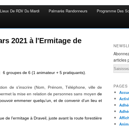
Lieux De RDV Du Mardi
Palmarès Randonneurs
Programme Des So
ars 2021 à l'Ermitage de
NEWSL
Abonnez
articles 
Email
: 6 groupes de 6 (1 animateur + 5 pratiquants).
PAGES
gation de s'inscrire (Nom, Prénom, Téléphone, ville de
Accue
permet la mise en relation de personnes sans moyen
de
Activ
é pouvoir emmener
quelqu’un,
et de convenir d’un lieu et
Adhés
Adhé
Affic
 de l'ermitage à Draveil, juste avant la route forestière
Anima