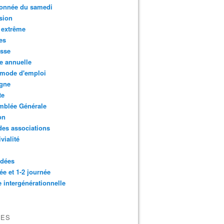
onnée du samedi
sion
 extrême
es
esse
e annuelle
 mode d'emploi
agne
te
mblée Générale
on
des associations
vialité
idées
ée et 1-2 journée
e intergénérationnelle
VES