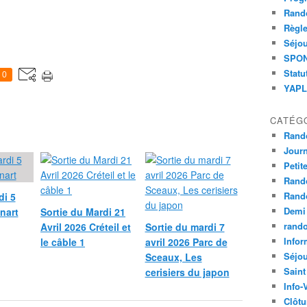
Rand
Règle
Séjou
SPOND
Statu
0
YAPLA
CATÉG
Rand
Jour
Petit
Rand
Rand
di 5
Demi
nart
Sortie du Mardi 21
rand
Avril 2026 Créteil et
Sortie du mardi 7
Infor
le câble 1
avril 2026 Parc de
Séjo
Sceaux, Les
Saint
cerisiers du japon
Info-
Clôtu