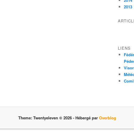
2014
2013
ARTIC
LIENS
Fédér
Pédes
Visor
Mété
Comit
Theme: Twentyeleven © 2026 -
Hébergé par
Overblog