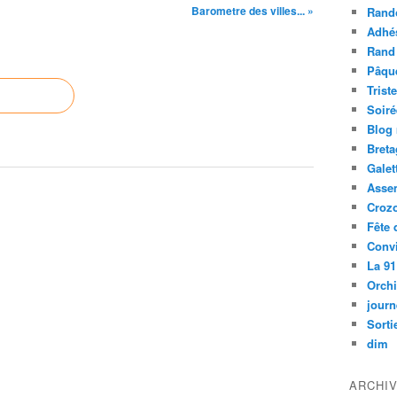
Barometre des villes... »
Rand
Adhé
Rand
Pâqu
Trist
Soiré
Blog
Bret
Galet
Asse
Croz
Fête 
Convi
La 91
Orch
journ
Sorti
dim
ARCHI