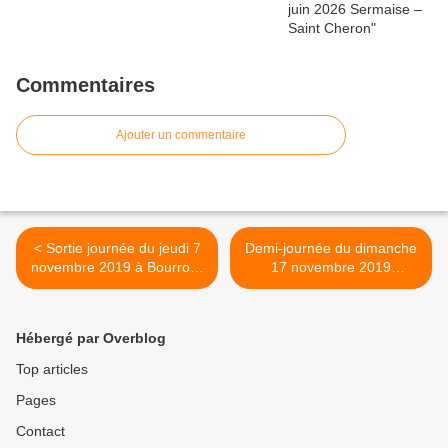
Commentaires
Ajouter un commentaire
< Sortie journée du jeudi 7
Demi-journée du dimanche
novembre 2019 à Bourron-
17 novembre 2019
Marlotte et Grez sur Loing
Fontainebleau platières des
Béorlots et point de vue des
Hautes Plaines >
Hébergé par Overblog
Top articles
Pages
Contact