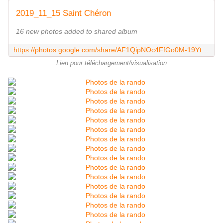
2019_11_15 Saint Chéron
16 new photos added to shared album
https://photos.google.com/share/AF1QipNOc4FfGo0M-19YtIJ7tGu9_7bBBcegSvzyE7_bxFYbdaZKoA9AhLDs2GuHrq4sUw?key=UzUwc0RBYWRMSE9iUlJ5eTVyS1ktalU3c3FGb05n
Lien pour téléchargement/visualisation