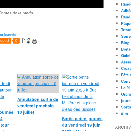
Rand
Adhé
Photos de la rando
Rand
Pâqu
Trist
te journée
Soiré
epost
0
Blog
Bret
Galet
Asse
Croz
Fête 
Convi
La 91
Orch
Annulation sortie de
journ
vendredi prochain
Sorti
journée
10 juillet
dim
24
Sortie petite journée
utour
du vendredi 19 juin
ARCHI