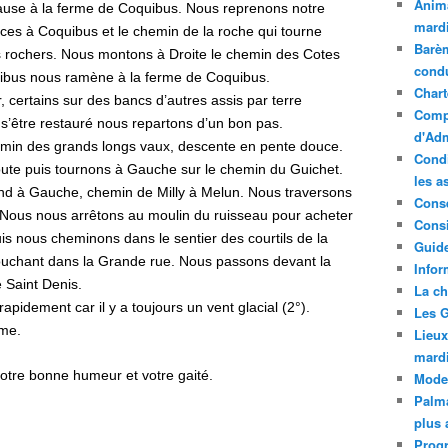
Anima
ause à la ferme de Coquibus. Nous reprenons notre
mardi
es à Coquibus et le chemin de la roche qui tourne
Barèm
 rochers. Nous montons à Droite le chemin des Cotes
cond
ibus nous ramène à la ferme de Coquibus.
Chart
 certains sur des bancs d’autres assis par terre
Compt
 s’être restauré nous repartons d’un bon pas.
d'Adm
emin des grands longs vaux, descente en pente douce.
Condi
oute puis tournons à Gauche sur le chemin du Guichet.
les a
nd à Gauche, chemin de Milly à Melun. Nous traversons
Conse
 Nous nous arrêtons au moulin du ruisseau pour acheter
Consi
s nous cheminons dans le sentier des courtils de la
Guide
ébouchant dans la Grande rue. Nous passons devant la
Infor
e Saint Denis.
La ch
pidement car il y a toujours un vent glacial (2°).
Les G
ème.
Lieux
mard
otre bonne humeur et votre gaité.
Mode
Palma
plus 
Prog