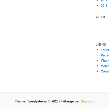
2014
2013
ARTIC
LIENS
Fédér
Pédes
Visor
Mété
Comit
Theme: Twentyeleven © 2026 -
Hébergé par
Overblog