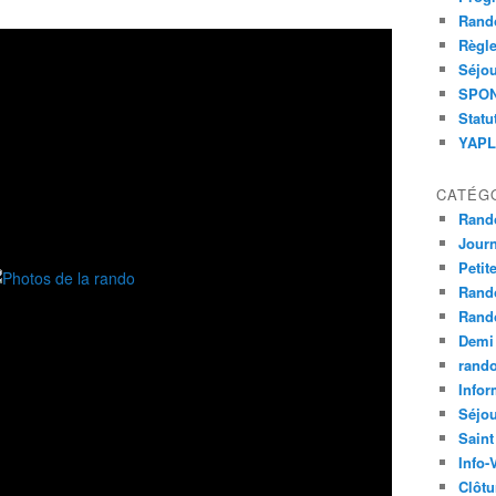
Rand
Règle
Séjou
SPOND
Statu
YAPLA
CATÉG
Rand
Jour
Petit
Rand
Rand
Demi
rand
Infor
Séjo
Saint
Info-
Clôtu