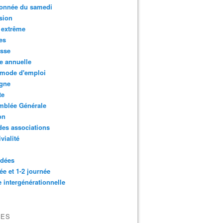
onnée du samedi
sion
 extrême
es
esse
e annuelle
 mode d'emploi
agne
te
mblée Générale
on
des associations
vialité
idées
ée et 1-2 journée
e intergénérationnelle
VES