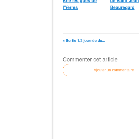
Brie les gués de
de Saint Jean
l'Yerres
Beauregard
« Sortie 1/2 journée du...
Commenter cet article
Ajouter un commentaire