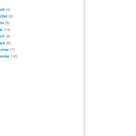
oût
(4)
illet
(6)
in
(8)
ai
(14)
ril
(8)
ars
(6)
vrier
(7)
nvier
(10)