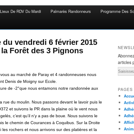
Lieux De RDV Du Mardi
Palmarès Randonneurs
Programme Des So
e du vendredi 6 février 2015
NEWSL
 la Forêt des 3 Pignons
Abonnez
articles 
Email
vous au marché de Paray et 4 randonneuses nous
aint Denis de Moigny sur Ecole.
rature de -2°que nous entamons notre randonnée aux
PAGES
Accue
la rue du moulin. Nous passons devant le lavoir puis le
Activ
Adhés
372 et suivons le PR dans la plaine où le vent nous
Adhé
elés, c’est qu’il n’y a pas de boue. Nous suivons le
Affic
is le chemin de Courances à Coquibus. Sur la Droite
Anima
les rochers et nous arrivons sur des platières et la