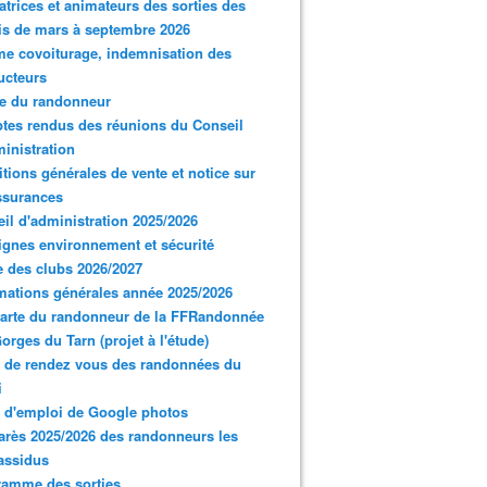
trices et animateurs des sorties des
s de mars à septembre 2026
e covoiturage, indemnisation des
ucteurs
e du randonneur
es rendus des réunions du Conseil
inistration
tions générales de vente et notice sur
ssurances
il d'administration 2025/2026
gnes environnement et sécurité
 des clubs 2026/2027
mations générales année 2025/2026
arte du randonneur de la FFRandonnée
orges du Tarn (projet à l'étude)
 de rendez vous des randonnées du
i
 d'emploi de Google photos
rès 2025/2026 des randonneurs les
assidus
ramme des sorties