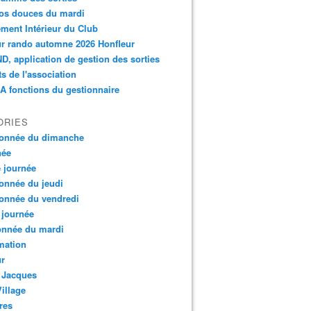
os douces du mardi
ment Intérieur du Club
r rando automne 2026 Honfleur
, application de gestion des sorties
ts de l'association
 fonctions du gestionnaire
ORIES
onnée du dimanche
née
e journée
onnée du jeudi
onnée du vendredi
 journée
onnée du mardi
mation
ur
 Jacques
Village
res