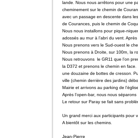
lande. Nous nous arrêtons pour une p
cheminement sur le chemin de Couranc
avec un passage en descente dans les
de Courances, puis le chemin de Coqu
Nous nous installons pour pique-niquer,
adossés au mur à l’abri du vent. Après
Nous prenons vers le Sud-ouest le ch
Nous prenons à Droite, sur 100m, la r
Nous retrouvons le GR11 que l’on pre
la D372 et prenons le chemin en face.
une douzaine de bottes de cresson. Pui
ville (chemin derrière des jardins) d
Mairie et arrivons au parking de l’églis
Après l’open-bar, nous nous séparons ra
Le retour sur Paray se fait sans probl
Un grand merci aux participants pour v
A bientôt sur les chemins.
Jean-Pierre