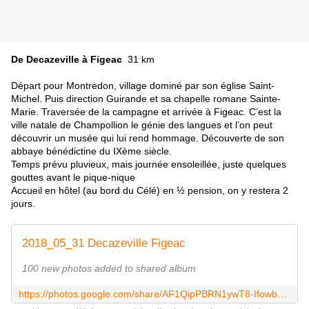
De Decazeville à Figeac
31 km
Départ pour Montredon, village dominé par son église Saint-
Michel. Puis direction Guirande et sa chapelle romane Sainte-
Marie. Traversée de la campagne et arrivée à Figeac. C’est la
ville natale de Champollion le génie des langues et l’on peut
découvrir un musée qui lui rend hommage. Découverte de son
abbaye bénédictine du IXème siècle.
Temps prévu pluvieux, mais journée ensoleillée, juste quelques
gouttes avant le pique-nique
Accueil en hôtel (au bord du Célé) en ½ pension, on y restera 2
jours.
2018_05_31 Decazeville Figeac
100 new photos added to shared album
https://photos.google.com/share/AF1QipPBRN1ywT8-IfowbSLRr8isagTm__2HN_vbsHU9m0YjxkYDqs16hsTOtfdATwbZaw?key=MW9XcVZGWmcxLTcxNVY2NE5EbzJuSDUwUzFwM013