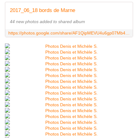
2017_06_18 bords de Marne
44 new photos added to shared album
https://photos.google.com/share/AF1QipMEVU4u6gp07Mb4GVhLCo2GmmR5MS8K0E06ugYthGSKyPWiJ8fPT06fcYMOpS2_uQ?key=WlNUaDQtdDFwTnFzc1JwOXBQYUVEdWp2clRYcTl3