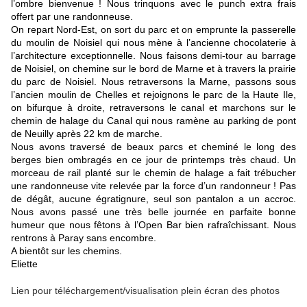
l’ombre bienvenue ! Nous trinquons avec le punch extra frais
offert par une randonneuse.
On repart Nord-Est, on sort du parc et on emprunte la passerelle
du moulin de Noisiel qui nous mène à l’ancienne chocolaterie à
l’architecture exceptionnelle. Nous faisons demi-tour au barrage
de Noisiel, on chemine sur le bord de Marne et à travers la prairie
du parc de Noisiel. Nous retraversons la Marne, passons sous
l’ancien moulin de Chelles et rejoignons le parc de la Haute Ile,
on bifurque à droite, retraversons le canal et marchons sur le
chemin de halage du Canal qui nous ramène au parking de pont
de Neuilly après 22 km de marche.
Nous avons traversé de beaux parcs et cheminé le long des
berges bien ombragés en ce jour de printemps très chaud. Un
morceau de rail planté sur le chemin de halage a fait trébucher
une randonneuse vite relevée par la force d’un randonneur ! Pas
de dégât, aucune égratignure, seul son pantalon a un accroc.
Nous avons passé une très belle journée en parfaite bonne
humeur que nous fêtons à l’Open Bar bien rafraîchissant. Nous
rentrons à Paray sans encombre.
A bientôt sur les chemins.
Eliette
Lien pour téléchargement/visualisation plein écran des photos