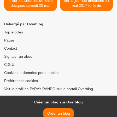
< Sur les chemins de Saint
Sortie journée dimanche 21
Jacques samedi 20 mai
mai 2017 forêt de
2017 d'Estaing à Golinhac
Fontainebleau/Moret-sur-
Loing. >
Hébergé par Overblog
Top articles
Pages
Contact
Signaler un abus
C.G.U.
Cookies et données personnelles
Préférences cookies
Voir le profil de PARAY RANDO sur le portail Overblog
Créer un blog sur Overblog
Créer un blog