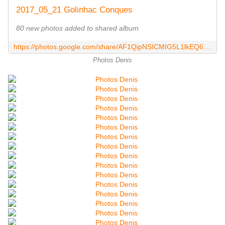
2017_05_21 Golinhac Conques
80 new photos added to shared album
https://photos.google.com/share/AF1QipNSICMIG5L1lkEQ6plJ7o9QtcfBlr9LymXTV08vQn9ZO6GK68cBBnEFf1qT2oAvxw?key=QjRUQjRGVVE1cUtNMUM4b01yZnY5N0xlUzdBbDhR
Photos Denis