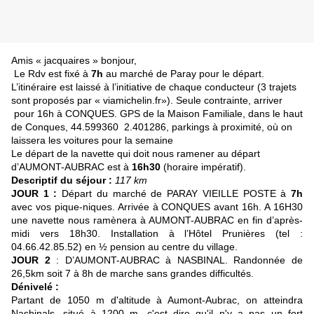
Amis « jacquaires » bonjour,
Le Rdv est fixé à
7h
au marché de Paray pour le départ.
L’itinéraire est laissé à l’initiative de chaque conducteur (3 trajets
sont proposés par « viamichelin.fr»). Seule contrainte, arriver
pour 16h à CONQUES. GPS de la Maison Familiale, dans le haut
de Conques, 44.599360 2.401286, parkings à proximité, où on
laissera les voitures pour la semaine
Le départ de la navette qui doit nous ramener au départ
d’AUMONT-AUBRAC est à
16h30
(horaire impératif).
Descriptif du séjour
:
117 km
JOUR 1 :
Départ du marché de PARAY VIEILLE POSTE à
7h
avec vos pique-niques. Arrivée à CONQUES avant 16h. A 16H30
une navette nous ramènera à AUMONT-AUBRAC en fin d’après-
midi vers 18h30. Installation à l’Hôtel Prunières (tel :
04.66.42.85.52) en ½ pension au centre du village.
JOUR 2
: D’AUMONT-AUBRAC à NASBINAL. Randonnée de
26,5km soit 7 à 8h de marche sans grandes difficultés.
Dénivelé :
Partant de 1050 m d'altitude à Aumont-Aubrac, on atteindra
Nasbinals, situé à 1200 m, c'est dire qu'il n'y a pas un fort