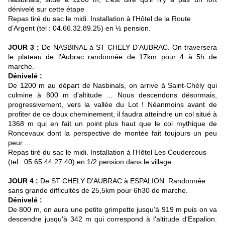
dénivelé sur cette étape
Repas tiré du sac le midi. Installation à l’Hôtel de la Route
d’Argent (tel : 04.66.32.89.25) en ½ pension.
JOUR 3 :
De NASBINAL à ST CHELY D’AUBRAC. On traversera
le plateau de l’Aubrac randonnée de 17km pour 4 à 5h de
marche.
Dénivelé :
De 1200 m au départ de Nasbinals, on arrive à Saint-Chély qui
culmine à 800 m d'altitude ... Nous descendons désormais,
progressivement, vers la vallée du Lot ! Néanmoins avant de
profiter de ce doux cheminement, il faudra atteindre un col situé à
1368 m qui en fait un point plus haut que le col mythique de
Roncevaux dont la perspective de montée fait toujours un peu
peur ...
Repas tiré du sac le midi. Installation à l’Hôtel Les Coudercous
(tel : 05.65.44.27.40) en 1/2 pension dans le village.
JOUR 4 :
De ST CHELY D’AUBRAC à ESPALION. Randonnée
sans grande difficultés de 25,5km pour 6h30 de marche.
Dénivelé :
De 800 m, on aura une petite grimpette jusqu’à 919 m puis on va
descendre jusqu'à 342 m qui correspond à l'altitude d'Espalion.