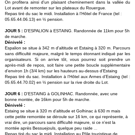
On profitera ainsi d'un plaisant cheminement dans la vallée du
Lot avant de remonter sur les plateaux du Rouergue.
Repas tiré du sac le midi. Installation à l’Hôtel de France (tel :
05.65.44.06.13) en ½ pension.
JOUR 5 :
D’ESPALION à ESTAING. Randonnée de 11km pour 5h
de marche.
Dénivelé :
Espalion se situe à 342 m d'altitude et Estaing à 320 m. Parcours
sans difficulté majeure, malgré le temps étonnant indiqué par les
organisateurs. Si on arrive tôt, vous pourrez soit prendre un
après-midi de repos, soit faire une petite boucle supplémentaire
d’environ 1h (3/4 km) sur les hauteurs au-dessus d’Estaing
Repas tiré du sac. Installation à l’Hôtel aux Armes d’Estaing (tel :
05.65.44.70.02) en ½ pension sur la rive droite du Lot.
JOUR 6 :
D’ESTAING à GOLINHAC. Randonnée, avec une
bonne montée, de 16km pour 5h de marche.
Dénivelé :
Estaing se situe à 320 m d'altitude et Golhinac à 630 m mais
cette petite remontée se déroule sur 16 km, ce qui représente, à
vrai dire, un parcours sans difficulté majeure, si ce n'est la
montée après Bessuejouls, quelque peu raide ...
Repas tiré du sac le midi. Installation au Pôle touristique de