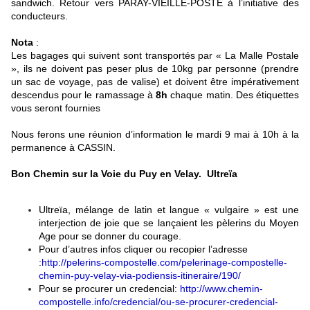
sandwich. Retour vers PARAY-VIEILLE-POSTE à l’initiative des
conducteurs.
Nota
:
Les bagages qui suivent sont transportés par « La Malle Postale
», ils ne doivent pas peser plus de 10kg par personne (prendre
un sac de voyage, pas de valise) et doivent être impérativement
descendus pour le ramassage à
8h
chaque matin. Des étiquettes
vous seront fournies
Nous ferons une réunion d’information le mardi 9 mai à 10h à la
permanence à CASSIN.
Bon Chemin sur la Voie du Puy en Velay. Ultreïa
Ultreïa, mélange de latin et langue « vulgaire » est une
interjection de joie que se lançaient les pèlerins du Moyen
Age pour se donner du courage.
Pour d’autres infos cliquer ou recopier l’adresse
:
http://pelerins-compostelle.com/pelerinage-compostelle-
chemin-puy-velay-via-podiensis-itineraire/190/
Pour se procurer un credencial:
http://www.chemin-
compostelle.info/credencial/ou-se-procurer-credencial-