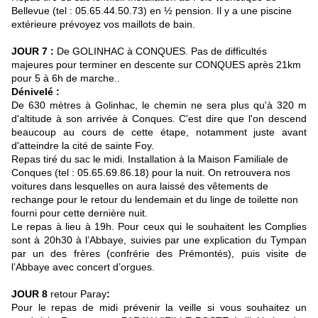
Bellevue (tel : 05.65.44.50.73) en ½ pension. Il y a une piscine
extérieure prévoyez vos maillots de bain.
JOUR 7 :
De GOLINHAC à CONQUES. Pas de difficultés
majeures pour terminer en descente sur CONQUES après 21km
pour 5 à 6h de marche..
Dénivelé :
De 630 mètres à Golinhac, le chemin ne sera plus qu'à 320 m
d'altitude à son arrivée à Conques. C'est dire que l'on descend
beaucoup au cours de cette étape, notamment juste avant
d'atteindre la cité de sainte Foy.
Repas tiré du sac le midi. Installation à la Maison Familiale de
Conques (tel : 05.65.69.86.18) pour la nuit. On retrouvera nos
voitures dans lesquelles on aura laissé des vêtements de
rechange pour le retour du lendemain et du linge de toilette non
fourni pour cette dernière nuit.
Le repas à lieu à 19h. Pour ceux qui le souhaitent les Complies
sont à 20h30 à l’Abbaye, suivies par une explication du Tympan
par un des frères (confrérie des Prémontés), puis visite de
l’Abbaye avec concert d’orgues.
JOUR 8
retour Paray
:
Pour le repas de midi prévenir la veille si vous souhaitez un