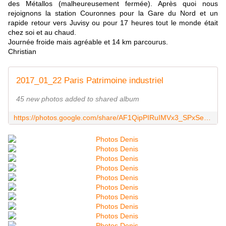
des Métallos (malheureusement fermée). Après quoi nous
rejoignons la station Couronnes pour la Gare du Nord et un
rapide retour vers Juvisy ou pour 17 heures tout le monde était
chez soi et au chaud.
Journée froide mais agréable et 14 km parcourus.
Christian
2017_01_22 Paris Patrimoine industriel
45 new photos added to shared album
https://photos.google.com/share/AF1QipPIRuIMVx3_SPxSeqY6M8JVnfRPz-lmPtuf2o0bLK51X0BPl0Uw8DLa6yg6KrgLFA?key=bGNYUGZ1VXF4bjZHSWRyODZ2dGw0c1VVSVNsYXRn