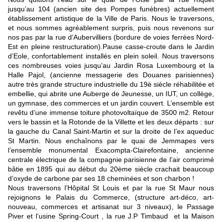
jusqu’au 104 (ancien site des Pompes funèbres) actuellement
établissement artistique de la Ville de Paris. Nous le traversons,
et nous sommes agréablement surpris, puis nous revenons sur
nos pas par la rue d’Aubervilliers (bordure de voies ferrées Nord-
Est en pleine restructuration).Pause casse-croute dans le Jardin
d’Eole, confortablement installés en plein soleil. Nous traversons
ces nombreuses voies jusqu’au Jardin Rosa Luxembourg et la
Halle Pajol, (ancienne messagerie des Douanes parisiennes)
autre très grande structure industrielle du 19è siècle réhabilitée et
embellie, qui abrite une Auberge de Jeunesse, un IUT, un collège,
un gymnase, des commerces et un jardin couvert. L’ensemble est
revêtu d’une immense toiture photovoltaïque de 3500 m2. Retour
vers le bassin et la Rotonde de la Villette et les deux départs : sur
la gauche du Canal Saint-Martin et sur la droite de l’ex aqueduc
St Martin. Nous enchaînons par le quai de Jemmapes vers
l’ensemble monumental Exacompta-Clairefontaine, ancienne
centrale électrique de la compagnie parisienne de l’air comprimé
bâtie en 1895 qui au début du 20ème siècle crachait beaucoup
d’oxyde de carbone par ses 18 cheminées et son charbon !
Nous traversons l’Hôpital St Louis et par la rue St Maur nous
rejoignons le Palais du Commerce, (structure art-déco, art-
nouveau, commerces et artisanat sur 3 niveaux), le Passage
Piver et l’usine Spring-Court , la rue J.P Timbaud et la Maison