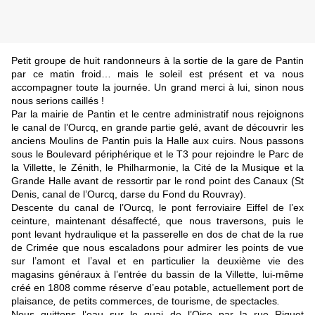
Petit groupe de huit randonneurs à la sortie de la gare de Pantin
par ce matin froid… mais le soleil est présent et va nous
accompagner toute la journée. Un grand merci à lui, sinon nous
nous serions caillés !
Par la mairie de Pantin et le centre administratif nous rejoignons
le canal de l’Ourcq, en grande partie gelé, avant de découvrir les
anciens Moulins de Pantin puis la Halle aux cuirs. Nous passons
sous le Boulevard périphérique et le T3 pour rejoindre le Parc de
la Villette, le Zénith, le Philharmonie, la Cité de la Musique et la
Grande Halle avant de ressortir par le rond point des Canaux (St
Denis, canal de l’Ourcq, darse du Fond du Rouvray).
Descente du canal de l’Ourcq, le pont ferroviaire Eiffel de l’ex
ceinture, maintenant désaffecté, que nous traversons, puis le
pont levant hydraulique et la passerelle en dos de chat de la rue
de Crimée que nous escaladons pour admirer les points de vue
sur l’amont et l’aval et en particulier la deuxième vie des
magasins généraux à l’entrée du bassin de la Villette, lui-même
créé en 1808 comme réserve d’eau potable, actuellement port de
plaisance
,
de petits commerces, de tourisme, de spectacles
.
Nous quittons l’eau sur le quai de l’Oise par la rue Riquet