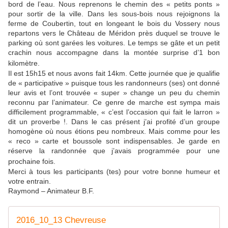
bord de l’eau. Nous reprenons le chemin des « petits ponts »
pour sortir de la ville. Dans les sous-bois nous rejoignons la
ferme de Coubertin, tout en longeant le bois du Vossery nous
repartons vers le Château de Méridon près duquel se trouve le
parking où sont garées les voitures. Le temps se gâte et un petit
crachin nous accompagne dans la montée surprise d’1 bon
kilomètre.
Il est 15h15 et nous avons fait 14km. Cette journée que je qualifie
de « participative » puisque tous les randonneurs (ses) ont donné
leur avis et l’ont trouvée « super » change un peu du chemin
reconnu par l’animateur. Ce genre de marche est sympa mais
difficilement programmable, « c’est l’occasion qui fait le larron »
dit un proverbe !. Dans le cas présent j’ai profité d’un groupe
homogène où nous étions peu nombreux. Mais comme pour les
« reco » carte et boussole sont indispensables. Je garde en
réserve la randonnée que j’avais programmée pour une
prochaine fois.
Merci à tous les participants (tes) pour votre bonne humeur et
votre entrain.
Raymond – Animateur B.F.
2016_10_13 Chevreuse