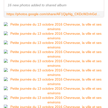
16 new photos added to shared album
https://photos.google.com/share/AF1QipNg_CKDcW2nhGdxbhsF6PSTdwzDwUqoECoidR94RLiTS4YZcduZ2cv-pblEyiCq4w?key=OWtRWmp0UnRsR2tLUVpZQWdENVlSME0xeTlPMGhB