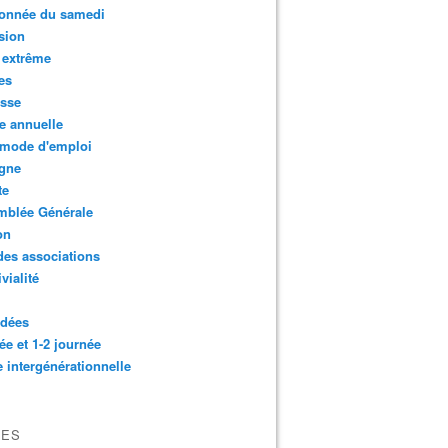
onnée du samedi
sion
 extrême
es
esse
e annuelle
 mode d'emploi
agne
te
mblée Générale
on
des associations
vialité
idées
ée et 1-2 journée
e intergénérationnelle
VES