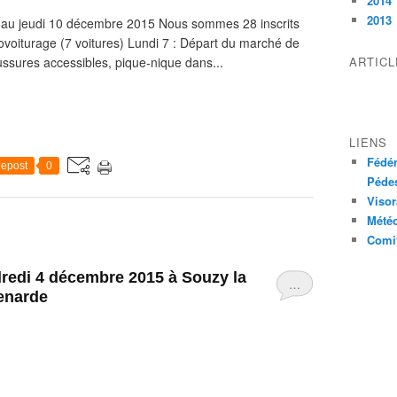
2014
2013
7 au jeudi 10 décembre 2015 Nous sommes 28 inscrits
ovoiturage (7 voitures) Lundi 7 : Départ du marché de
ssures accessibles, pique-nique dans...
ARTIC
LIENS
Fédér
epost
0
Pédes
Visor
Mété
Comit
dredi 4 décembre 2015 à Souzy la
…
Renarde