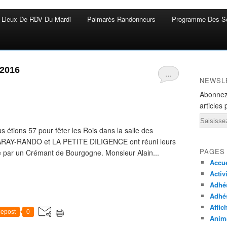
Lieux De RDV Du Mardi
Palmarès Randonneurs
Programme Des So
 2016
…
NEWSL
Abonnez
articles 
Email
 étions 57 pour fêter les Rois dans la salle des
RAY-RANDO et LA PETITE DILIGENCE ont réuni leurs
PAGES
e par un Crémant de Bourgogne. Monsieur Alain...
Accue
Activ
Adhés
Adhé
Affic
epost
0
Anima