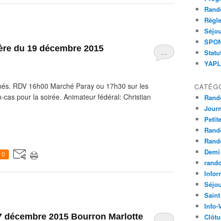
Rand
Règle
Séjou
SPOND
ière du 19 décembre 2015
…
Statu
YAPLA
minés. RDV 16h00 Marché Paray ou 17h30 sur les
CATÉG
-cas pour la soirée. Animateur fédéral: Christian
Rand
Jour
Petit
Rand
Rand
Demi
0
rand
Infor
Séjo
Saint
Info-
 17 décembre 2015 Bourron Marlotte
Clôtu
…