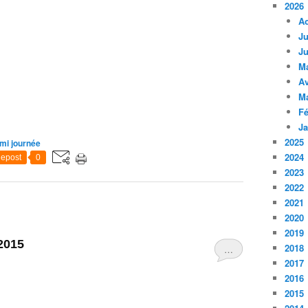
2026
A
Ju
Ju
M
Av
M
Fé
Ja
2025
mi journée
2024
epost
0
2023
2022
2021
2020
2019
2015
2018
…
2017
2016
2015