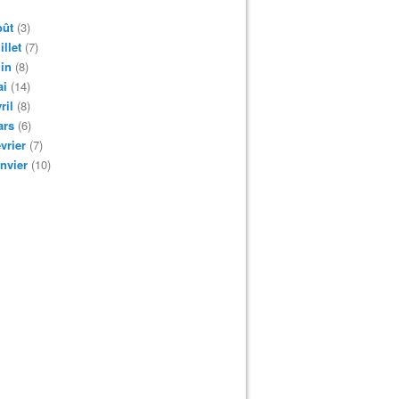
oût
(3)
illet
(7)
in
(8)
ai
(14)
ril
(8)
ars
(6)
vrier
(7)
nvier
(10)