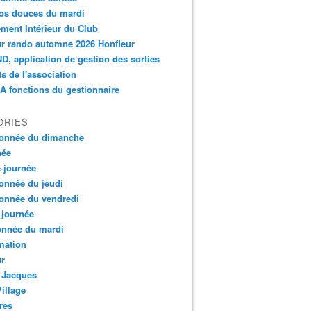
os douces du mardi
ment Intérieur du Club
r rando automne 2026 Honfleur
, application de gestion des sorties
ts de l'association
 fonctions du gestionnaire
ORIES
onnée du dimanche
née
e journée
onnée du jeudi
onnée du vendredi
 journée
onnée du mardi
mation
ur
 Jacques
Village
res