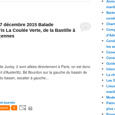
Anima
mardi
Barèm
cond
Chart
27 décembre 2015 Balade
…
Compt
 La Coulée Verte, de la Bastille à
d'Adm
ncennes
Condi
les a
Conse
Consi
Guide
e Juvisy, 2 sont allées directement à Paris, on est donc
Infor
nt d’Austerlitz, Bd Bourdon sur la gauche du bassin de
La ch
du bassin, escalier à gauche...
Les G
Lieux
mard
Mode
mi journée
Palma
epost
0
plus 
Prog