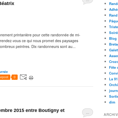
Béatrix
Rand
Adhé
Rand
Pâqu
Trist
Soiré
èrement printanière pour cette randonnée de mi-
Blog
u rendez-vous ce qui nous promet des paysages
Bret
e nombreux peintres. Dix randonneurs sont au...
Galet
Asse
Croz
Fête 
urnée
Convi
epost
0
La 91
Orch
journ
Sorti
dim
embre 2015 entre Boutigny et
…
ARCHI