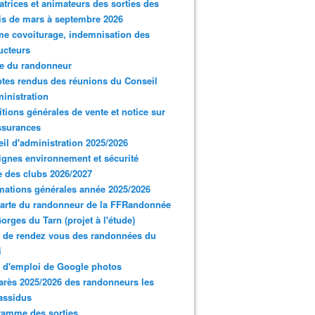
trices et animateurs des sorties des
s de mars à septembre 2026
e covoiturage, indemnisation des
ucteurs
e du randonneur
es rendus des réunions du Conseil
inistration
tions générales de vente et notice sur
ssurances
il d'administration 2025/2026
gnes environnement et sécurité
 des clubs 2026/2027
mations générales année 2025/2026
arte du randonneur de la FFRandonnée
orges du Tarn (projet à l'étude)
 de rendez vous des randonnées du
i
 d'emploi de Google photos
rès 2025/2026 des randonneurs les
assidus
ramme des sorties