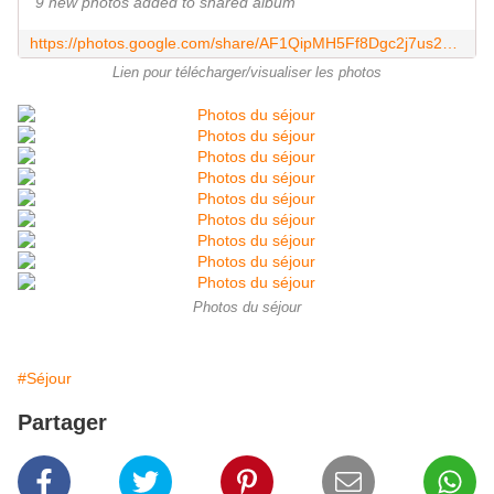
9 new photos added to shared album
https://photos.google.com/share/AF1QipMH5Ff8Dgc2j7us2xM82tg52N3DynqbuNY1Ye601OUFiNJZOj8XfyBCcn7gH1-QXw?key=SWIzYzlKaWE3WVFYZXpISktYY0lXS0pzbURxcFF3
Lien pour télécharger/visualiser les photos
Photos du séjour
#Séjour
Partager