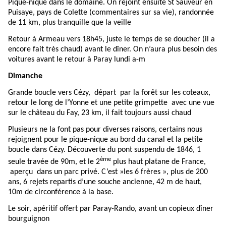
Pique-nique dans le domaine. On rejoint ensuite St Sauveur en
Puisaye, pays de Colette (commentaires sur sa vie), randonnée
de 11 km, plus tranquille que la veille
Retour à Armeau vers 18h45, juste le temps de se doucher (il a
encore fait très chaud) avant le dîner. On n’aura plus besoin des
voitures avant le retour à Paray lundi a-m
Dimanche
Grande boucle vers Cézy, départ par la forêt sur les coteaux,
retour le long de l’Yonne et une petite grimpette avec une vue
sur le château du Fay, 23 km, il fait toujours aussi chaud
Plusieurs ne la font pas pour diverses raisons, certains nous
rejoignent pour le pique-nique au bord du canal et la petite
boucle dans Cézy. Découverte du pont suspendu de 1846, 1
ème
seule travée de 90m, et le 2
plus haut platane de France,
aperçu dans un parc privé. C’est »les 6 frères », plus de 200
ans, 6 rejets repartis d’une souche ancienne, 42 m de haut,
10m de circonférence à la base.
Le soir, apéritif offert par Paray-Rando, avant un copieux dîner
bourguignon