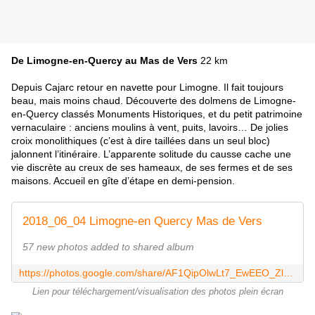
De Limogne-en-Quercy au Mas de Vers
22 km
Depuis Cajarc retour en navette pour Limogne. Il fait toujours
beau, mais moins chaud. Découverte des dolmens de Limogne-
en-Quercy classés Monuments Historiques, et du petit patrimoine
vernaculaire : anciens moulins à vent, puits, lavoirs… De jolies
croix monolithiques (c’est à dire taillées dans un seul bloc)
jalonnent l’itinéraire. L’apparente solitude du causse cache une
vie discrète au creux de ses hameaux, de ses fermes et de ses
maisons. Accueil en gîte d’étape en demi-pension.
2018_06_04 Limogne-en Quercy Mas de Vers
57 new photos added to shared album
https://photos.google.com/share/AF1QipOlwLt7_EwEEO_Zl5umdIG-hiAWXqrTyU_yXnnalfB2BJpY6ucNiNhXCuJ83wJAPQ?key=aWdJQ2RLcXdfdXc1M3hwV3hFckktQmRDMU1wVTF3
Lien pour téléchargement/visualisation des photos plein écran