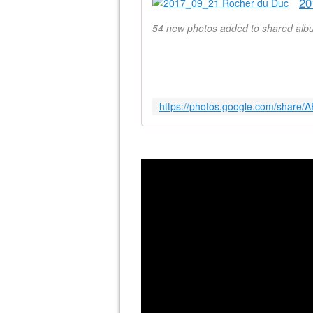
20
54 new photos added to shared al