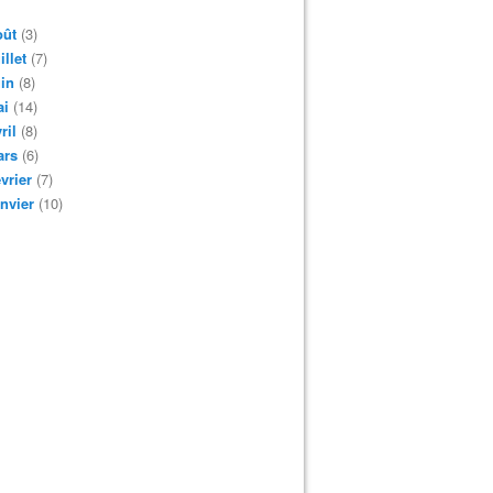
oût
(3)
illet
(7)
in
(8)
ai
(14)
ril
(8)
ars
(6)
vrier
(7)
nvier
(10)