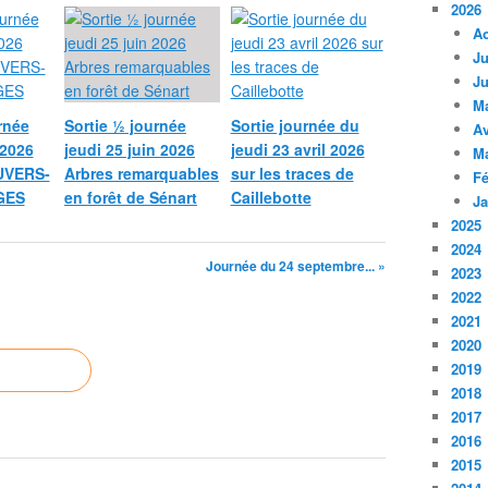
2026
A
Ju
Ju
M
rnée
Sortie ½ journée
Sortie journée du
Av
 2026
jeudi 25 juin 2026
jeudi 23 avril 2026
M
UVERS-
Arbres remarquables
sur les traces de
Fé
GES
en forêt de Sénart
Caillebotte
Ja
2025
2024
Journée du 24 septembre... »
2023
2022
2021
2020
2019
2018
2017
2016
2015