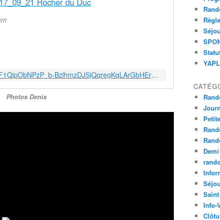
17_09_21 Rocher du Duc
Rand
bum
Règle
Séjou
SPOND
Statu
YAPLA
https://photos.google.com/share/AF1QipObNPzP_b-BzlhmzDJSjQqregKqLArGbHErca4TAe5k6LOyI1JfTTDjMt6EV5wH1g?key=aEdjUkNoUFBCbE9zTVlTMVV1T0ZHZzlsYnJMc2ZB
CATÉG
Rand
Photos Denis
Jour
Petit
Rand
Rand
Demi
rand
Infor
Séjo
Saint
Info-
Clôtu