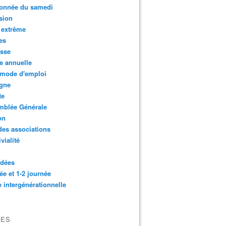
onnée du samedi
sion
 extrême
es
esse
e annuelle
 mode d'emploi
agne
te
mblée Générale
on
des associations
vialité
idées
ée et 1-2 journée
e intergénérationnelle
VES