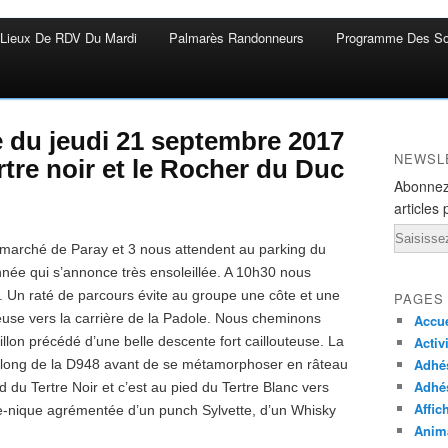
Lieux De RDV Du Mardi
Palmarès Randonneurs
Programme Des So
e du jeudi 21 septembre 2017
NEWSL
ertre noir et le Rocher du Duc
Abonnez
articles 
Email
marché de Paray et 3 nous attendent au parking du
ée qui s’annonce très ensoleillée. A 10h30 nous
 Un raté de parcours évite au groupe une côte et une
PAGES
use vers la carrière de la Padole. Nous cheminons
Accue
illon précédé d’une belle descente fort caillouteuse. La
Activ
Adhés
le long de la D948 avant de se métamorphoser en râteau
Adhé
 du Tertre Noir et c’est au pied du Tertre Blanc vers
Affic
e-nique agrémentée d’un punch Sylvette, d’un Whisky
Anima