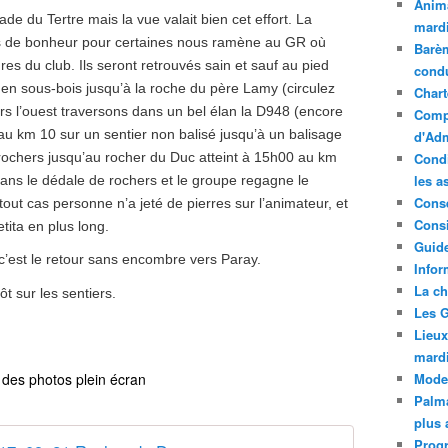
Anima
de du Tertre mais la vue valait bien cet effort. La
mardi
s de bonheur pour certaines nous ramène au GR où
Barèm
res du club. Ils seront retrouvés sain et sauf au pied
cond
en sous-bois jusqu’à la roche du père Lamy (circulez
Chart
vers l’ouest traversons dans un bel élan la D948 (encore
Compt
 au km 10 sur un sentier non balisé jusqu’à un balisage
d'Adm
 rochers jusqu’au rocher du Duc atteint à 15h00 au km
Condi
les a
ans le dédale de rochers et le groupe regagne le
Conse
 tout cas personne n’a jeté de pierres sur l’animateur, et
Consi
etita en plus long.
Guide
c’est le retour sans encombre vers Paray.
Infor
La ch
t sur les sentiers.
Les G
Lieux
mard
Mode
 des photos plein écran
Palma
plus 
Prog