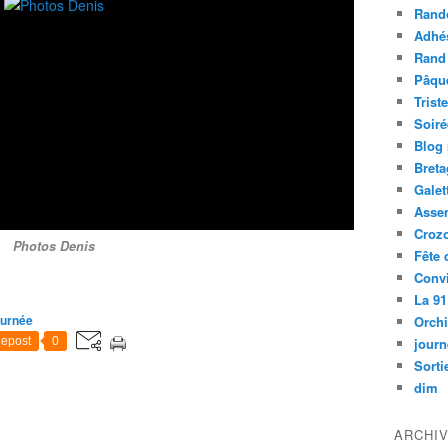
Rand
Adhé
Rand
Pâqu
Trist
Soiré
Blog
Bret
Galet
Asse
Croz
Photos Denis
Fête 
Convi
La 91
ournée
Orch
journ
epost
0
Sorti
dim
ARCHI