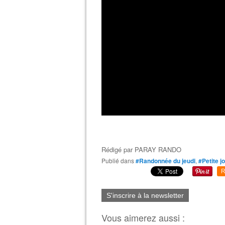
Rédigé par
PARAY RANDO
Publié dans
#Randonnée du jeudi
,
#Petite j
R
S'inscrire à la newsletter
Vous aimerez aussi :