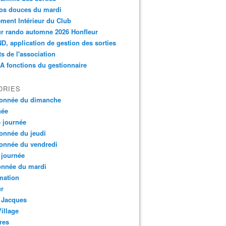
os douces du mardi
ment Intérieur du Club
r rando automne 2026 Honfleur
, application de gestion des sorties
ts de l'association
 fonctions du gestionnaire
ORIES
onnée du dimanche
née
e journée
onnée du jeudi
onnée du vendredi
 journée
onnée du mardi
mation
ur
 Jacques
Village
res