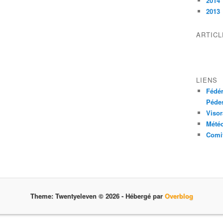
2014
2013
ARTIC
LIENS
Fédér
Pédes
Visor
Mété
Comit
Theme: Twentyeleven © 2026 -
Hébergé par
Overblog