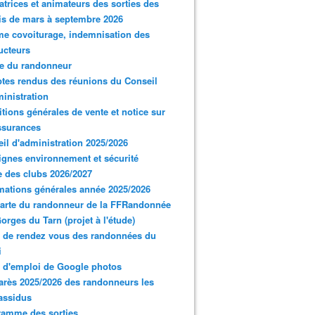
trices et animateurs des sorties des
s de mars à septembre 2026
e covoiturage, indemnisation des
ucteurs
e du randonneur
es rendus des réunions du Conseil
inistration
tions générales de vente et notice sur
ssurances
il d'administration 2025/2026
gnes environnement et sécurité
 des clubs 2026/2027
mations générales année 2025/2026
arte du randonneur de la FFRandonnée
orges du Tarn (projet à l'étude)
 de rendez vous des randonnées du
i
 d'emploi de Google photos
rès 2025/2026 des randonneurs les
assidus
ramme des sorties